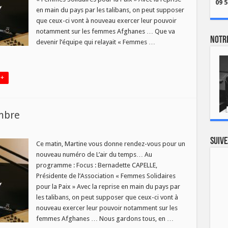
09 5
en main du pays par les talibans, on peut supposer
que ceux-ci vont à nouveau exercer leur pouvoir
notamment sur les femmes Afghanes … Que va
Notre
devenir l’équipe qui relayait « Femmes …
 +
mbre
sur
s
L’air
Suive
du
Ce matin, Martine vous donne rendez-vous pour un
temps
nouveau numéro de L’air du temps… Au
du
20
programme : Focus : Bernadette CAPELLE,
septembre
Présidente de l’Association « Femmes Solidaires
pour la Paix » Avec la reprise en main du pays par
les talibans, on peut supposer que ceux-ci vont à
nouveau exercer leur pouvoir notamment sur les
femmes Afghanes … Nous gardons tous, en …