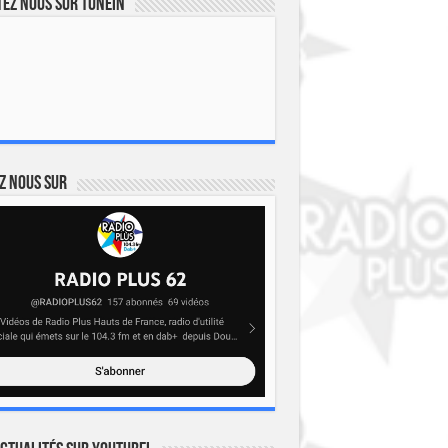
ez nous sur TuneIn
z nous sur