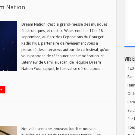
am Nation
sur
s
[PODCAST]
Interviews
Dream Nation, c’est la grand-messe des musiques
Dream
électroniques, et c’est ce Week-end, les 17 et 18
Nation
septembre, au Parc des Expositions du Bourget!
Radio Plus, partenaire de l’évènement vous a
proposé des interviews autour de ce festival, qu’on
vous propose de réécouter sans modération ici!
Vos é
Interview de Camille Lacan, de l’équipe Dream
120 
Nation Pour rappel, le festival se déroule pour …
Fan 
Hum
 +
Oldi
Rem
Salu
Sur 
sur
s
L
Tous
air
Nouvelle semaine, nouveau lundi et nouveau
du