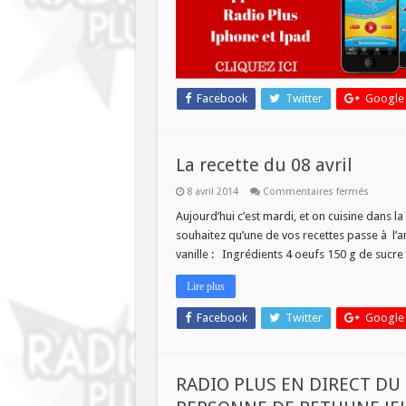
Facebook
Twitter
Google
La recette du 08 avril
sur
8 avril 2014
Commentaires fermés
La
recette
Aujourd’hui c’est mardi, et on cuisine dans la 
du
souhaitez qu’une de vos recettes passe à l’a
08
avril
vanille : Ingrédients 4 oeufs 150 g de sucre
Lire plus
Facebook
Twitter
Google
RADIO PLUS EN DIRECT DU