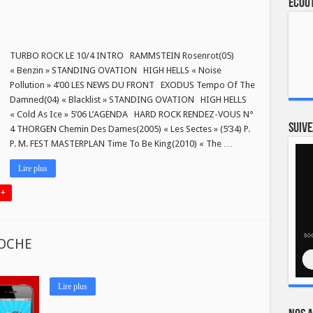
Ecout
TURBO ROCK LE 10/4 INTRO RAMMSTEIN Rosenrot(05)
« Benzin » STANDING OVATION HIGH HELLS « Noise
Pollution » 4’00 LES NEWS DU FRONT EXODUS Tempo Of The
Damned(04) « Blacklist » STANDING OVATION HIGH HELLS
« Cold As Ice » 5’06 L’AGENDA HARD ROCK RENDEZ-VOUS N°
Suive
4 THORGEN Chemin Des Dames(2005) « Les Sectes » (5’34) P.
P. M. FEST MASTERPLAN Time To Be King(2010) « The …
Lire plus
 +
POCHE
Lire plus