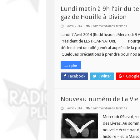
9h
Lundi matin à 9h l’air du t
gaz de Houille à Divion
sur
6 avril 2014
Commentaires fermés
Lundi
matin
Lundi 7 Avril 2014 (Rediffusion : Mercredi 9 
à
Président de LESTREM-NATURE Pourquoi l’ex
9h
l’air
déclenchent un tollé général auprès de la po
du
Quelques précautions à prendre pour nos am
temps
avec
Martine
Lire plus
nous
allons
parler
Facebook
Twitter
Google
du
gaz
de
Houille
à
Nouveau numéro de La Vie d
Divion
sur
5 avril 2014
Commentaires fermés
Nouvea
numéro
Mercredi 09 avril, r
de
des Livres. Au sommai
La
Vie
nouvelle écrite par d
des
histoire – et la Mai
Livres