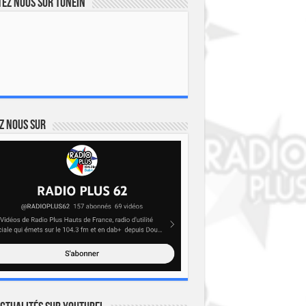
ez nous sur TuneIn
z nous sur