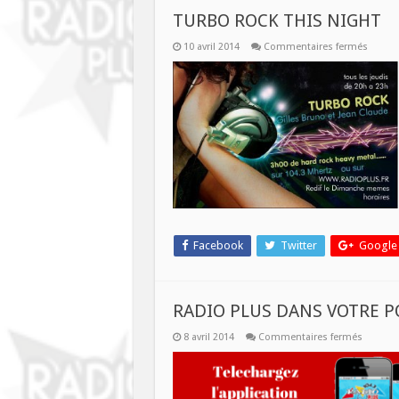
TURBO ROCK THIS NIGHT
sur
10 avril 2014
Commentaires fermés
TURBO
ROCK
THIS
NIGHT
Facebook
Twitter
Google
RADIO PLUS DANS VOTRE 
sur
8 avril 2014
Commentaires fermés
RADIO
PLUS
DANS
VOTRE
POCHE