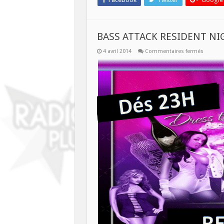
BASS ATTACK RESIDENT NI
sur
4 avril 2014
Commentaires fermés
BASS
ATTACK
RESIDE
NIGHT