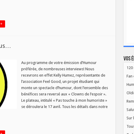
i
 +
lus…
Vos é
Au programme de votre émission d’Humour
120 
préférée, de nombreuses interviews! Nous
r
recevrons en effet Kelly Humez, représentante de
Fan 
l’association Feel Good, un projet étudiant qui
Hum
monte un spectacle d’humour, dont l’ensemble des
Oldi
bénéfices sera reversé aux « Clowns de l’espoir ».
Le plateau, intitulé « Pas touche à mon humoriste »
Rem
se déroulera le 17 avril. Tous les détails dans notre
Salu
Sur 
Tous
 +