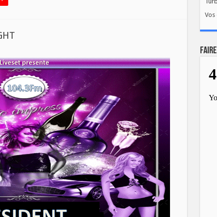
Tur
Vos 
GHT
FAIRE
NT