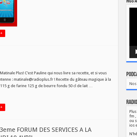
Nos a
Lect
vidé
 +
Matinale Plus! C’est Pauline qui nous livre sa recette, et si vous
Podca
ntenne : matinale@radioplus.fr ! Recette du gâteau magique à la
Nos 
 115 g de farine 125 g de beurre fondu 50 cl de lait …
Radio
 +
Plus
fm ,
ou s
ios 
 3eme FORUM DES SERVICES A LA
N'hé