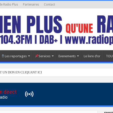
de Radio Plus
Partenaires
Contact
Les reportages
Services
Evenements
Le livre d’or
TOU
T UN DON EN CLIQUANT ICI
n direct
Radio