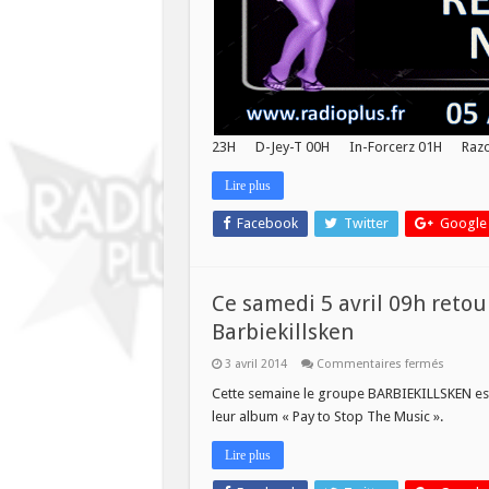
23H D-Jey-T 00H In-Forcerz 01H Razo
Lire plus
Facebook
Twitter
Google
Ce samedi 5 avril 09h retou
Barbiekillsken
sur
3 avril 2014
Commentaires fermés
Ce
samedi
Cette semaine le groupe BARBIEKILLSKEN est l’
5
leur album « Pay to Stop The Music ».
avril
09h
retour
Lire plus
aux
années