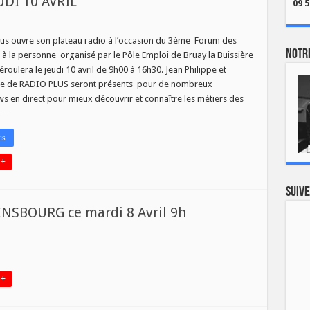
DI 10 AVRIL
09 5
lus ouvre son plateau radio à l’occasion du 3ème Forum des
Notre
 à la personne organisé par le Pôle Emploi de Bruay la Buissière
éroulera le jeudi 10 avril de 9h00 à 16h30. Jean Philippe et
ne de RADIO PLUS seront présents pour de nombreux
ws en direct pour mieux découvrir et connaître les métiers des
S
s …
NE
us
E
 +
Suive
INSBOURG ce mardi 8 Avril 9h
on
BOURG
 +