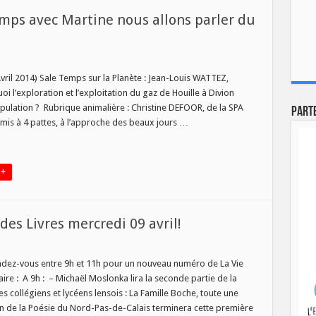
emps avec Martine nous allons parler du
Avril 2014) Sale Temps sur la Planète : Jean-Louis WATTEZ,
ploration et l’exploitation du gaz de Houille à Divion
pulation ? Rubrique animalière : Christine DEFOOR, de la SPA
Part
is à 4 pattes, à l’approche des beaux jours …
 +
es Livres mercredi 09 avril!
u
endez-vous entre 9h et 11h pour un nouveau numéro de La Vie
re : A 9h : – Michaël Moslonka lira la seconde partie de la
es collégiens et lycéens lensois : La Famille Boche, toute une
son de la Poésie du Nord-Pas-de-Calais terminera cette première