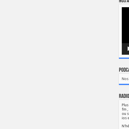
Nos a
Lect
vidé
Podca
Nos 
Radio
Plus
fm ,
ou s
ios 
N'hé