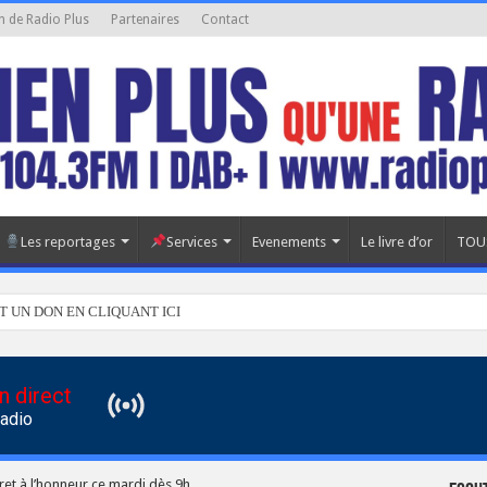
n de Radio Plus
Partenaires
Contact
Les reportages
Services
Evenements
Le livre d’or
TOU
T UN DON EN CLIQUANT ICI
n direct
Radio
ret à l’honneur ce mardi dès 9h