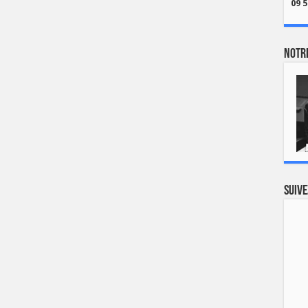
09 5
Notre
Suive