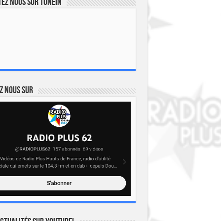
ez nous sur TuneIn
z nous sur