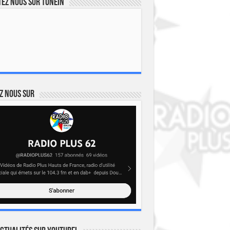
ez nous sur TuneIn
z nous sur