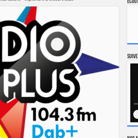
Ecout
Suive