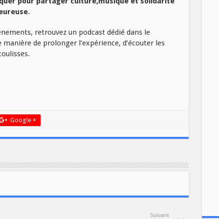
uer pour partager culture,musique et solidarité
eureuse.
vénements, retrouvez un podcast dédié dans le
manière de prolonger l’expérience, d’écouter les
oulisses.
Google +
Suivant