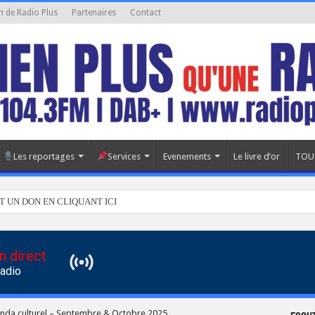
n de Radio Plus
Partenaires
Contact
Les reportages
Services
Evenements
Le livre d’or
TOU
T UN DON EN CLIQUANT ICI
n direct
Radio
nda culturel – Septembre & Octobre 2025