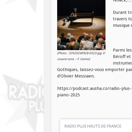
Durant tr
travers to
musique d
Parmi les
(Photo : IOV20240928-0323-jpg ©
Béroff et
Louvre-Lens – F. Iovino)
instrumen
Gothiques, laissez-vous emporter par
d’Olivier Messiaen.
https://podcast.ausha.co/radio-plus
piano-2025