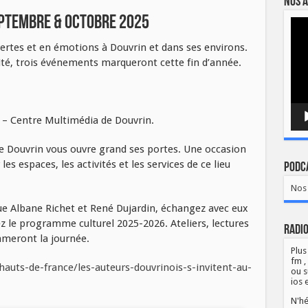
Nos a
eptembre & Octobre 2025
Lect
vidé
ertes et en émotions à Douvrin et dans ses environs.
ité, trois événements marqueront cette fin d’année.
– Centre Multimédia de Douvrin.
e Douvrin vous ouvre grand ses portes. Une occasion
es espaces, les activités et les services de ce lieu
Podca
Nos 
ue Albane Richet et René Dujardin, échangez avec eux
z le programme culturel 2025-2026. Ateliers, lectures
Radio
thmeront la journée.
Plus
fm ,
hauts-de-france/les-auteurs-douvrinois-s-invitent-au-
ou s
ios 
N'hé