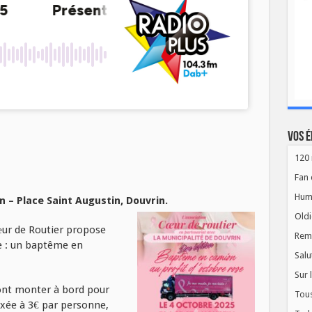
Vos é
120 
Fan 
Hum
– Place Saint Augustin, D
ouvrin.
Oldi
Cœur de Routier propose
Rem
e : un baptême en
Salu
Sur 
ront monter à bord pour
Tous
fixée à 3€ par personne,