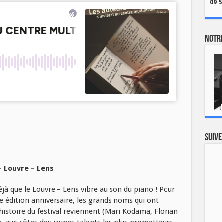
09 5
Notre
Suive
– Louvre – Lens
éjà que le Louvre – Lens vibre au son du piano ! Pour
te édition anniversaire, les grands noms qui ont
histoire du festival reviennent (Mari Kodama, Florian
 aux côtes des jeunes talents les plus prometteurs.