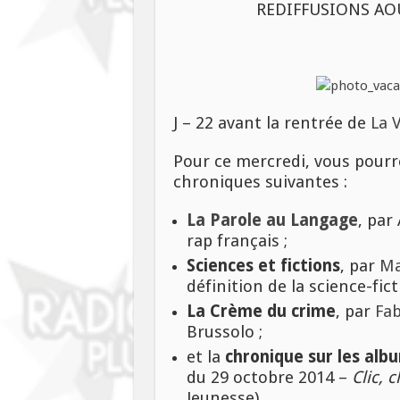
REDIFFUSIONS AOÛ
J – 22 avant la rentrée de
La V
Pour ce mercredi, vous pourre
chroniques suivantes :
La Parole au Langage
, par
rap français ;
Sciences et fictions
, par
Ma
définition de la science-fict
La Crème du crime
, par
Fa
Brussolo ;
et la
chronique sur les alb
du 29 octobre 2014 –
Clic, c
Jeunesse).