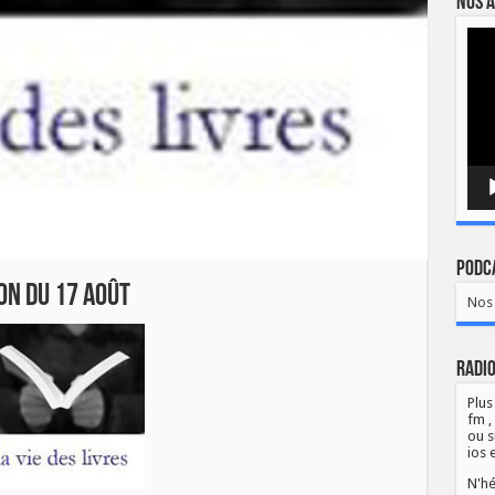
Nos a
Lect
vidé
Podca
ion du 17 août
Nos 
Radio
Plus
fm ,
ou s
ios 
N'hé