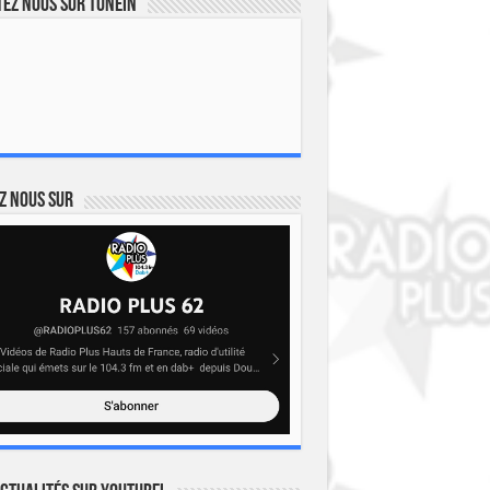
ez nous sur TuneIn
z nous sur