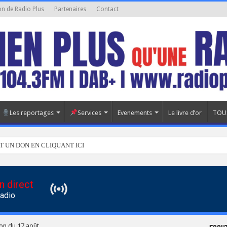
on de Radio Plus
Partenaires
Contact
Les reportages
Services
Evenements
Le livre d’or
TOU
T UN DON EN CLIQUANT ICI
n direct
Radio
ion du 17 août