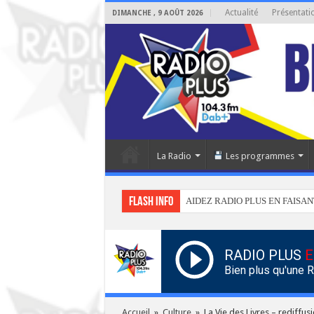
Actualité
Présentati
DIMANCHE , 9 AOÛT 2026
La Radio
Les programmes
Flash info
AIDEZ RADIO PLUS EN FAISAN
RADIO PLUS
E
Bien plus qu'une 
Accueil
»
Culture
»
La Vie des Livres – rediffus