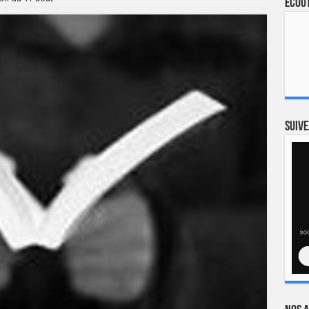
Ecout
Suive