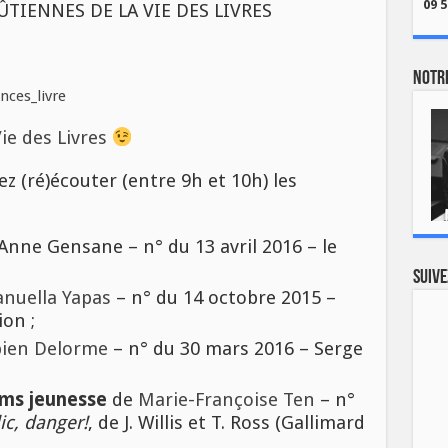
09 5
TIENNES DE LA VIE DES LIVRES
Notre
ie des Livres
z (ré)écouter (entre 9h et 10h) les
 Anne Gensane – n° du 13 avril 2016 – le
Suive
nuella Yapas
– n° du 14 octobre 2015 –
ion ;
bien Delorme
– n° du 30 mars 2016 – Serge
ums jeunesse
de
Marie-Françoise Ten
– n°
lic, danger!
, de J. Willis et T. Ross (Gallimard