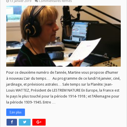
sur
13 janvier 2019
Commentaires fermés
L’air
du
temps
du
14/01
Pour ce deuxième numéro de l’année, Martine vous propose d’humer
à nouveau L’air du temps… Au programme de ce lundi14 janvier, ciné,
jardinage, et prévisions astrales… Sale temps sur la Planète: Jean-
Louis WATTEZ, Président de LESTREM NATURE En Europe, la France est
le pays le plus touché pour la période 1914-1918 ; et l’Allemagne pour
la période 1939-1945. Entre …
Lire plus