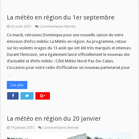
La météo en région du 1er septembre
sur
30 août 2015
Commentaires fermés
La
météo
Ce mardi, retrouvez Dominique pour une nouvelle saison de votre
en
émission d’infos météo: La Météo en région. Au programme, retour
région
du
sur les violents orages du 13 août qui ont été très marqués et intenses.
1er
Durant l’émission, sera également lancé officiellement le nouveau site
septembre
d’actualité et d’info météo : Côté Météo Nord-Pas-De-Calais.
L’occasion pour votre radio d’officialiser un nouveau partenariat pour
…
Lire plus
La météo en région du 20 janvier
sur
19 janvier 2015
Commentaires fermés
La
météo