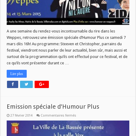
A une semaine du rendez-vous incontournable du rire dans les
Weppes, retrouvez une émission spéciale d’Humour Plus ce samedi 7
mars dès 16h! Au programme: Steeven et Christopher, parrains du
festival, viendront nous parler de leur actualité, bien sûr, mais aussi et
surtout de la programmation qu’ils ont effectué pour ce festival, et de
ce qu’ils vont présenter durant ce …
Lire plus
Emission spéciale d’Humour Plus
sur
27 février 2014
Commentaires fermés
Emission
spéciale
d’Humour
Plus