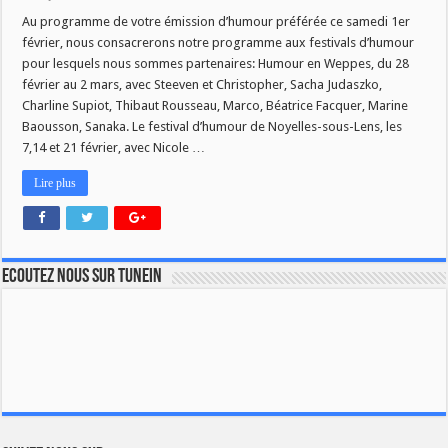
Samedi
1er
Au programme de votre émission d’humour préférée ce samedi 1er
février
février, nous consacrerons notre programme aux festivals d’humour
dans
Humour
pour lesquels nous sommes partenaires: Humour en Weppes, du 28
Plus
février au 2 mars, avec Steeven et Christopher, Sacha Judaszko,
:
Spéciale
Charline Supiot, Thibaut Rousseau, Marco, Béatrice Facquer, Marine
Festivals
Baousson, Sanaka. Le festival d’humour de Noyelles-sous-Lens, les
7,14 et 21 février, avec Nicole …
Lire plus
Ecoutez nous sur TuneIn