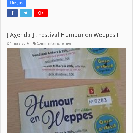
Lire plus
[ Agenda ] : Festival Humour en Weppes !
sur
1 mars 2016
Commentaires fermés
[
Agenda
]
:
Festival
Humour
en
Weppes
!