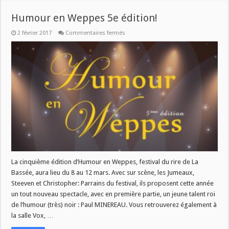
Humour en Weppes 5e édition!
sur
2 février 2017
Commentaires fermés
Humour
en
Weppes
5e
édition!
La cinquième édition d’Humour en Weppes, festival du rire de La
Bassée, aura lieu du 8 au 12 mars. Avec sur scène, les Jumeaux,
Steeven et Christopher: Parrains du festival, ils proposent cette année
un tout nouveau spectacle, avec en première partie, un jeune talent roi
de l’humour (très) noir : Paul MINEREAU. Vous retrouverez également à
la salle Vox, …