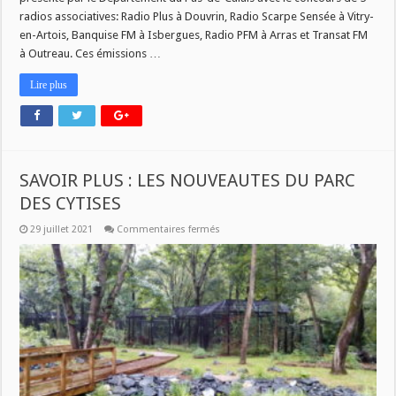
radios associatives: Radio Plus à Douvrin, Radio Scarpe Sensée à Vitry-
en-Artois, Banquise FM à Isbergues, Radio PFM à Arras et Transat FM
à Outreau. Ces émissions …
Lire plus
SAVOIR PLUS : LES NOUVEAUTES DU PARC
DES CYTISES
sur
29 juillet 2021
Commentaires fermés
SAVOIR
PLUS
:
LES
NOUVEAUTES
DU
PARC
DES
CYTISES