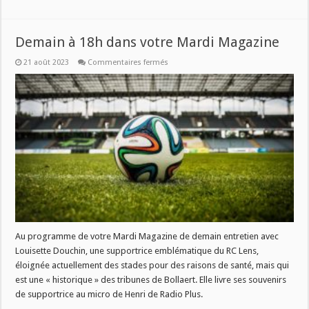
Demain à 18h dans votre Mardi Magazine
sur
21 août 2023
Commentaires fermés
Demain
à
18h
dans
votre
Mardi
Magazine
Au programme de votre Mardi Magazine de demain entretien avec
Louisette Douchin, une supportrice emblématique du RC Lens,
éloignée actuellement des stades pour des raisons de santé, mais qui
est une « historique » des tribunes de Bollaert. Elle livre ses souvenirs
de supportrice au micro de Henri de Radio Plus.