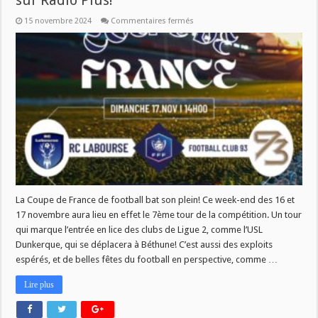
sur Radio Plus!
sur
15 novembre 2024
Commentaires fermés
La
Coupe
de
France
de
football
en
direct
sur
Radio
Plus!
La Coupe de France de football bat son plein! Ce week-end des 16 et
17 novembre aura lieu en effet le 7ème tour de la compétition. Un tour
qui marque l’entrée en lice des clubs de Ligue 2, comme l’USL
Dunkerque, qui se déplacera à Béthune! C’est aussi des exploits
espérés, et de belles fêtes du football en perspective, comme …
Lire plus