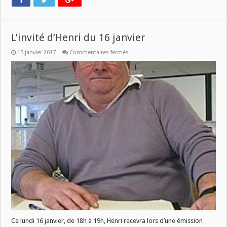
L’invité d’Henri du 16 janvier
sur
15 janvier 2017
Commentaires fermés
L’invité
d’Henri
du
16
janvier
Ce lundi 16 janvier, de 18h à 19h, Henri recevra lors d’une émission