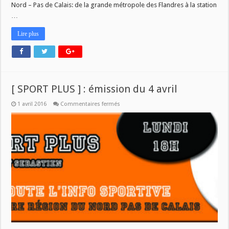
Nord – Pas de Calais: de la grande métropole des Flandres à la station
…
Lire plus
[ SPORT PLUS ] : émission du 4 avril
sur
1 avril 2016
Commentaires fermés
[
SPORT
PLUS
]
:
émission
du
4
avril