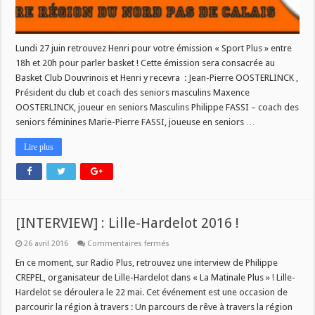
Lundi 27 juin retrouvez Henri pour votre émission « Sport Plus » entre
18h et 20h pour parler basket ! Cette émission sera consacrée au
Basket Club Douvrinois et Henri y recevra : Jean-Pierre OOSTERLINCK ,
Président du club et coach des seniors masculins Maxence
OOSTERLINCK, joueur en seniors Masculins Philippe FASSI – coach des
seniors féminines Marie-Pierre FASSI, joueuse en seniors …
Lire plus
[INTERVIEW] : Lille-Hardelot 2016 !
sur
26 avril 2016
Commentaires fermés
[INTERVIEW]
:
En ce moment, sur Radio Plus, retrouvez une interview de Philippe
Lille-
CREPEL, organisateur de Lille-Hardelot dans « La Matinale Plus » ! Lille-
Hardelot
2016
Hardelot se déroulera le 22 mai. Cet événement est une occasion de
!
parcourir la région à travers : Un parcours de rêve à travers la région