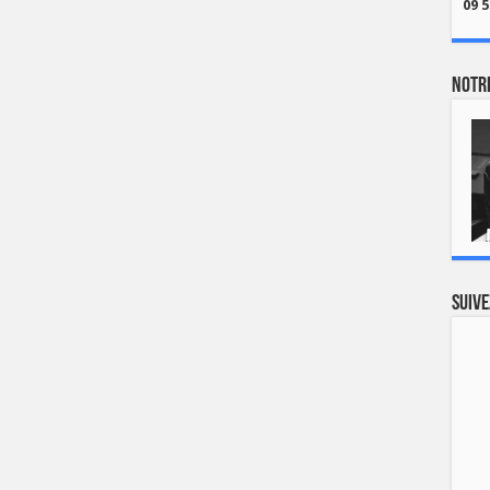
09 5
Notre
Suive