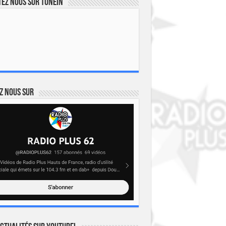
ez nous sur TuneIn
z nous sur