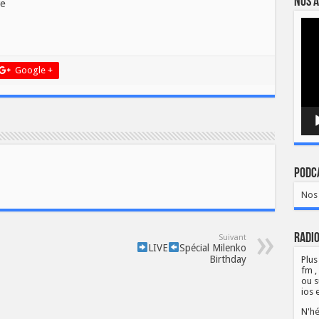
Nos a
Lect
vidé
Google +
Podca
Nos 
Radio
Suivant
LIVE
Spécial Milenko
Birthday
Plus
fm ,
ou s
ios 
N'hé