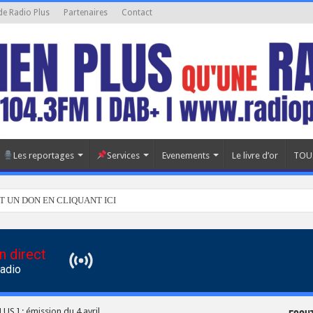
de Radio Plus
Partenaires
Contact
Les reportages
Services
Evenements
Le livre d’or
TOU
T UN DON EN CLIQUANT ICI
n direct
Radio
US ] : émission du 4 avril