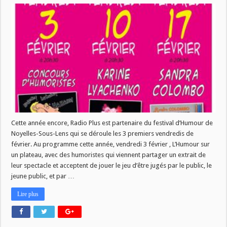
Riez
en
février
à
Noyelles-
sous-
Lens
Cette année encore, Radio Plus est partenaire du festival d’Humour de
Noyelles-Sous-Lens qui se déroule les 3 premiers vendredis de
février. Au programme cette année, vendredi 3 février , L’Humour sur
un plateau, avec des humoristes qui viennent partager un extrait de
leur spectacle et acceptent de jouer le jeu d’être jugés par le public, le
jeune public, et par …
Lire plus