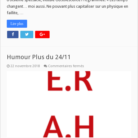
changent… moi aussi. Ne pouvant plus capitaliser sur un physique en
faillite, …
Lire plus
Humour Plus du 24/11
sur
22 novembre 2018
Commentaires fermés
Humour
Plus
du
24/11