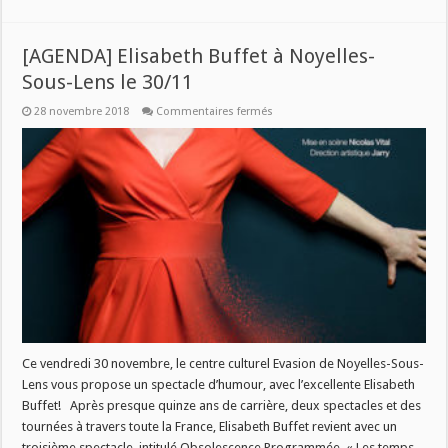
[AGENDA] Elisabeth Buffet à Noyelles-
Sous-Lens le 30/11
sur
28 novembre 2018
Commentaires fermés
[AGENDA]
Elisabeth
Buffet
à
Noyelles-
Sous-
Lens
le
30/11
Ce vendredi 30 novembre, le centre culturel Evasion de Noyelles-Sous-
Lens vous propose un spectacle d’humour, avec l’excellente Elisabeth
Buffet! Après presque quinze ans de carrière, deux spectacles et des
tournées à travers toute la France, Elisabeth Buffet revient avec un
troisième spectacle, intitulé Obsolescence Programmée. « Les temps