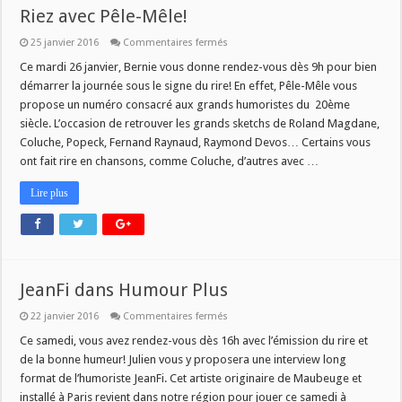
Riez avec Pêle-Mêle!
sur
25 janvier 2016
Commentaires fermés
Riez
avec
Ce mardi 26 janvier, Bernie vous donne rendez-vous dès 9h pour bien
Pêle-
démarrer la journée sous le signe du rire! En effet, Pêle-Mêle vous
Mêle!
propose un numéro consacré aux grands humoristes du 20ème
siècle. L’occasion de retrouver les grands sketchs de Roland Magdane,
Coluche, Popeck, Fernand Raynaud, Raymond Devos… Certains vous
ont fait rire en chansons, comme Coluche, d’autres avec …
Lire plus
JeanFi dans Humour Plus
sur
22 janvier 2016
Commentaires fermés
JeanFi
dans
Ce samedi, vous avez rendez-vous dès 16h avec l’émission du rire et
Humour
de la bonne humeur! Julien vous y proposera une interview long
Plus
format de l’humoriste JeanFi. Cet artiste originaire de Maubeuge et
installé à Paris revient dans notre région pour jouer ce samedi à