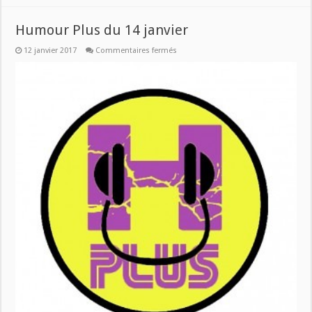
Humour Plus du 14 janvier
sur
12 janvier 2017
Commentaires fermés
Humour
Plus
du
14
janvier