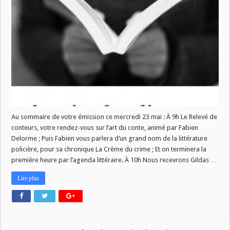
numéro
de
La
Vie
des
Livres
ce
mercredi
23
mai!
Au sommaire de votre émission ce mercredi 23 mai : À 9h Le Relevé de
conteurs, votre rendez-vous sur l’art du conte, animé par Fabien
Delorme ; Puis Fabien vous parlera d’un grand nom de la littérature
policière, pour sa chronique La Crème du crime ; Et on terminera la
première heure par l’agenda littéraire. À 10h Nous recevrons Gildas …
Lire plus