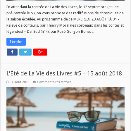
En attendant la rentrée de La Vie des Livres, le 12 septembre (et une
pré-rentrée le 5!), on vous propose des rediffusions de chroniques de
la saison écoulée. Au programme de ce MERCREDI 29 AOÛT : À 9h –
Relevé de conteurs, par Thierry Moral (les corbeaux dans les contes et
légendes) – Del Sud (n°4), par Rosó Gorgori Bonet …
Lire plus
L’Été de La Vie des Livres #5 – 15 août 2018
sur
14 août 2018
Commentaires fermés
L’Été
de
La
Vie
des
Livres
#5
–
15
août
2018