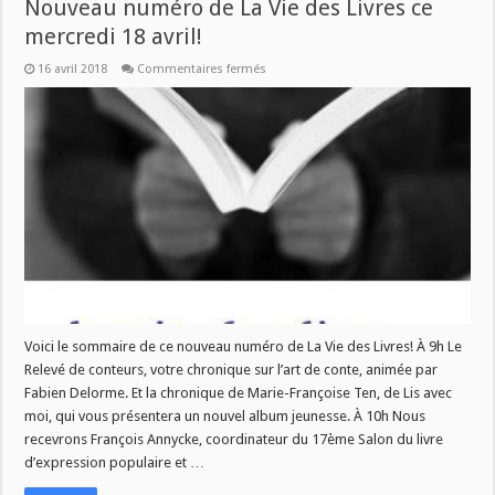
Nouveau numéro de La Vie des Livres ce
mercredi 18 avril!
sur
16 avril 2018
Commentaires fermés
Nouveau
numéro
de
La
Vie
des
Livres
ce
mercredi
18
avril!
Voici le sommaire de ce nouveau numéro de La Vie des Livres! À 9h Le
Relevé de conteurs, votre chronique sur l’art de conte, animée par
Fabien Delorme. Et la chronique de Marie-Françoise Ten, de Lis avec
moi, qui vous présentera un nouvel album jeunesse. À 10h Nous
recevrons François Annycke, coordinateur du 17ème Salon du livre
d’expression populaire et …