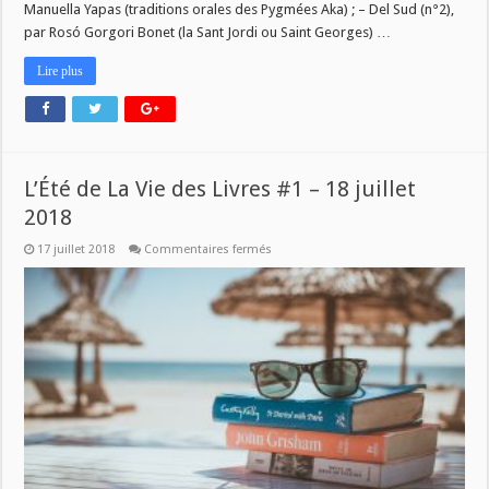
Manuella Yapas (traditions orales des Pygmées Aka) ; – Del Sud (n°2),
#3
–
par Rosó Gorgori Bonet (la Sant Jordi ou Saint Georges) …
1er
AOÛT
2018
Lire plus
L’Été de La Vie des Livres #1 – 18 juillet
2018
sur
17 juillet 2018
Commentaires fermés
L’Été
de
La
Vie
des
Livres
#1
–
18
juillet
2018