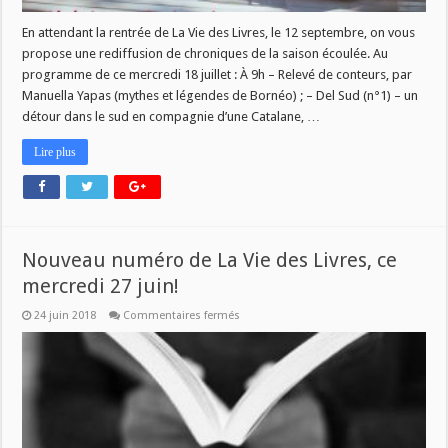
En attendant la rentrée de La Vie des Livres, le 12 septembre, on vous
propose une rediffusion de chroniques de la saison écoulée. Au
programme de ce mercredi 18 juillet : À 9h – Relevé de conteurs, par
Manuella Yapas (mythes et légendes de Bornéo) ; – Del Sud (n°1) – un
détour dans le sud en compagnie d’une Catalane, …
Lire plus
Nouveau numéro de La Vie des Livres, ce
mercredi 27 juin!
sur
24 juin 2018
Commentaires fermés
Nouveau
numéro
de
La
Vie
des
Livres,
ce
mercredi
27