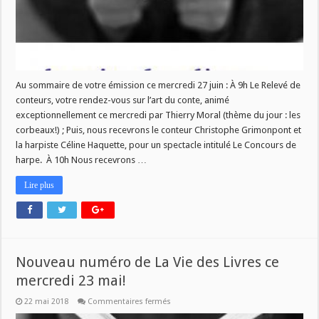
juin!
Au sommaire de votre émission ce mercredi 27 juin : À 9h Le Relevé de
conteurs, votre rendez-vous sur l’art du conte, animé
exceptionnellement ce mercredi par Thierry Moral (thème du jour : les
corbeaux!) ; Puis, nous recevrons le conteur Christophe Grimonpont et
la harpiste Céline Haquette, pour un spectacle intitulé Le Concours de
harpe. À 10h Nous recevrons …
Lire plus
Nouveau numéro de La Vie des Livres ce
mercredi 23 mai!
sur
22 mai 2018
Commentaires fermés
Nouveau