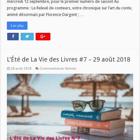
mercredi 12 septembre, pour le premier numéro de saison! Au
programme : Le Relevé de conteurs, votre chronique sur l’art du conte,
animé désormais par Florence Dargent ; …
Lire plus
L’Été de La Vie des Livres #7 – 29 août 2018
sur
28 août 2018
Commentaires fermés
L’Été
de
La
Vie
des
Livres
#7
–
29
août
2018