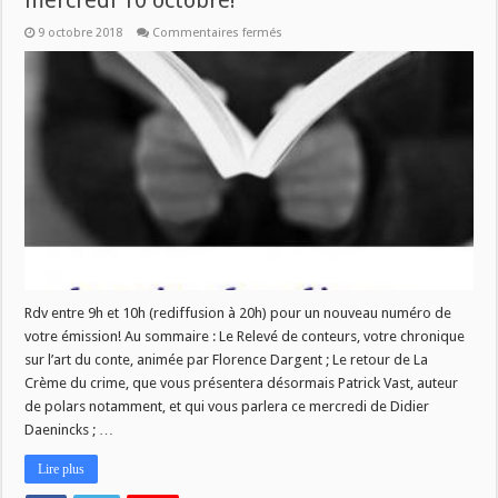
mercredi 10 octobre!
sur
9 octobre 2018
Commentaires fermés
Nouveau
numéro
de
La
Vie
des
Livres,
ce
mercredi
10
octobre!
Rdv entre 9h et 10h (rediffusion à 20h) pour un nouveau numéro de
votre émission! Au sommaire : Le Relevé de conteurs, votre chronique
sur l’art du conte, animée par Florence Dargent ; Le retour de La
Crème du crime, que vous présentera désormais Patrick Vast, auteur
de polars notamment, et qui vous parlera ce mercredi de Didier
Daenincks ; …
Lire plus