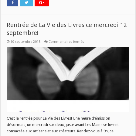
Rentrée de La Vie des Livres ce mercredi 12
septembre!
sur
10 septembre 2018
Commentaires fermés
Rentrée
de
La
Vie
des
Livres
ce
mercredi
12
septembre!
C’est la rentrée pour La Vie des Livres! Une heure d’émission
désormais, un mercredi sur deux, juste avant Les Mains se livrent,
consacrée aux artisans et aux créateurs. Rendez-vous à 9h, ce