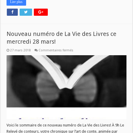
Lire plus
Nouveau numéro de La Vie des Livres ce
mercredi 28 mars!
sur
27 mars 2018
Commentaires fermés
Nouveau
numéro
de
La
Vie
des
Livres
ce
mercredi
28
mars!
Voici le sommaire de ce nouveau numéro de La Vie des Livres! À 9h Le
Relevé de conteurs, votre chronique sur l’art de conte, animée par