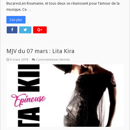
Est
Bucarest,en Roumanie, et tous deux se réunissent pour l’amour de la
musique. Ce …
Lire plus
MJV du 07 mars : Lita Kira
sur
6 mars 2018
Commentaires fermés
MJV
du
07
mars
:
Lita
Kira