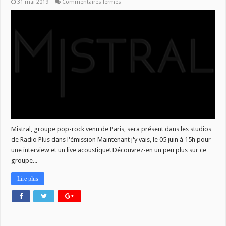
sur
31 mai 2019
Commentaires fermés
MJV
du
05/06
:
Mistral
Mistral, groupe pop-rock venu de Paris, sera présent dans les studios
de Radio Plus dans l'émission Maintenant j'y vais, le 05 juin à 15h pour
une interview et un live acoustique! Découvrez-en un peu plus sur ce
groupe...
Lire plus