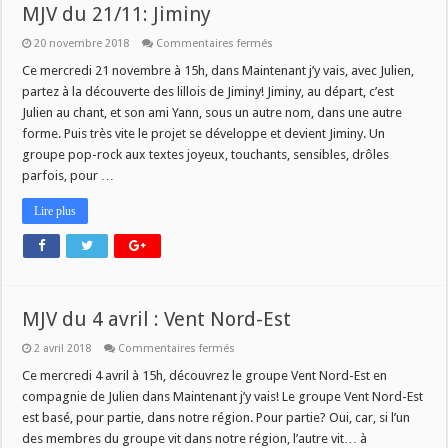
MJV du 21/11: Jiminy
sur
20 novembre 2018
Commentaires fermés
MJV
du
Ce mercredi 21 novembre à 15h, dans Maintenant j’y vais, avec Julien,
21/11:
partez à la découverte des lillois de Jiminy! Jiminy, au départ, c’est
Jiminy
Julien au chant, et son ami Yann, sous un autre nom, dans une autre
forme. Puis très vite le projet se développe et devient Jiminy. Un
groupe pop-rock aux textes joyeux, touchants, sensibles, drôles
parfois, pour …
Lire plus
MJV du 4 avril : Vent Nord-Est
sur
2 avril 2018
Commentaires fermés
MJV
du
Ce mercredi 4 avril à 15h, découvrez le groupe Vent Nord-Est en
4
compagnie de Julien dans Maintenant j’y vais! Le groupe Vent Nord-Est
avril
:
est basé, pour partie, dans notre région. Pour partie? Oui, car, si l’un
Vent
des membres du groupe vit dans notre région, l’autre vit… à
Nord-