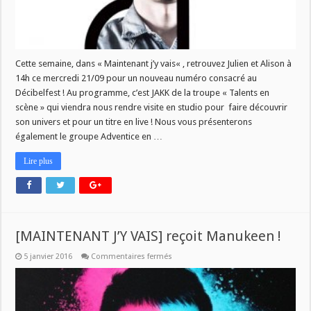
Cette semaine, dans « Maintenant j’y vais« , retrouvez Julien et Alison à
14h ce mercredi 21/09 pour un nouveau numéro consacré au
Décibelfest ! Au programme, c’est JAKK de la troupe « Talents en
scène » qui viendra nous rendre visite en studio pour faire découvrir
son univers et pour un titre en live ! Nous vous présenterons
également le groupe Adventice en …
Lire plus
[MAINTENANT J’Y VAIS] reçoit Manukeen !
sur
5 janvier 2016
Commentaires fermés
[MAINTENANT
J’Y
VAIS]
reçoit
Manukeen
!