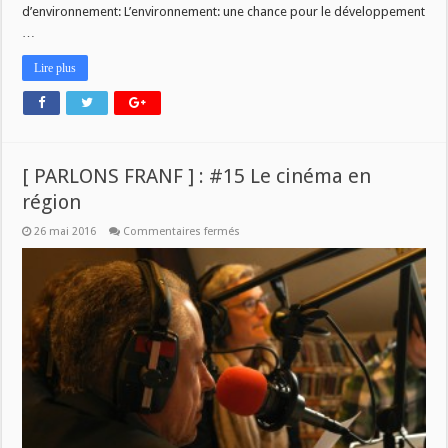
d’environnement: L’environnement: une chance pour le développement
…
Lire plus
[ PARLONS FRANF ] : #15 Le cinéma en
région
sur
26 mai 2016
Commentaires fermés
[
PARLONS
FRANF
]
:
#15
Le
cinéma
en
région