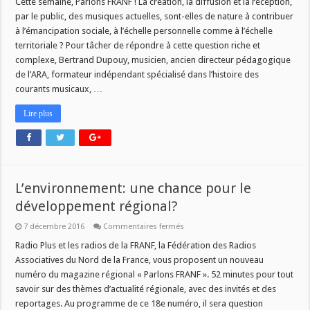
Cette semaine, Parlons FRANF ! La création, la diffusion et la réception,
par le public, des musiques actuelles, sont-elles de nature à contribuer
à l’émancipation sociale, à l’échelle personnelle comme à l’échelle
territoriale ? Pour tâcher de répondre à cette question riche et
complexe, Bertrand Dupouy, musicien, ancien directeur pédagogique
de l’ARA, formateur indépendant spécialisé dans l’histoire des
courants musicaux, …
Lire plus
L’environnement: une chance pour le
développement régional?
sur
7 décembre 2016
Commentaires fermés
L’environnement:
une
Radio Plus et les radios de la FRANF, la Fédération des Radios
chance
Associatives du Nord de la France, vous proposent un nouveau
pour
le
numéro du magazine régional « Parlons FRANF ». 52 minutes pour tout
développement
savoir sur des thèmes d’actualité régionale, avec des invités et des
régional?
reportages. Au programme de ce 18e numéro, il sera question