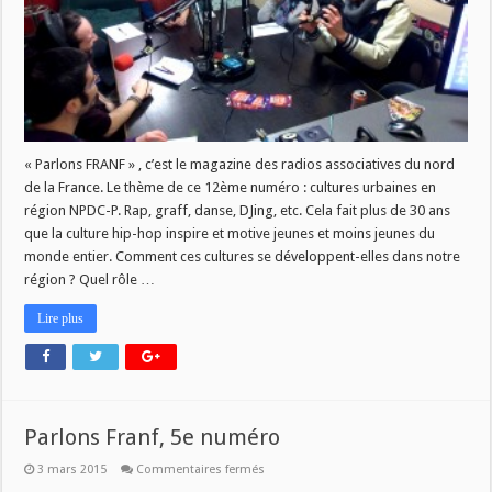
Nord
Pas
de
Calais
/
Picardie
« Parlons FRANF » , c’est le magazine des radios associatives du nord
de la France. Le thème de ce 12ème numéro : cultures urbaines en
région NPDC-P. Rap, graff, danse, DJing, etc. Cela fait plus de 30 ans
que la culture hip-hop inspire et motive jeunes et moins jeunes du
monde entier. Comment ces cultures se développent-elles dans notre
région ? Quel rôle …
Lire plus
Parlons Franf, 5e numéro
sur
3 mars 2015
Commentaires fermés
Parlons