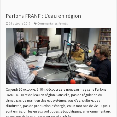
Parlons FRANF : L’eau en région
sur
24 octobre 2017
Commentaires fermés
Parlons
FRANF
:
L’eau
en
région
Ce jeudi 26 octobre, à 10h, découvrez le nouveau magazine Parlons
FRANF au sujet de l’eau en région. Sans elle, pas de régulation du
climat, pas de maintien des écosystèmes, pas d’agriculture, pas
d’industrie, pas de production d’énergie, en un mot pas de vie…Quels
sont en région les enjeux politiques, géopolitiques, environnementaux
et sociaux de l’eau? Comment est elle gérée, …