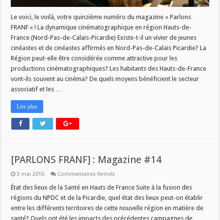
Le voici, le voilà, votre quinzième numéro du magazine « Parlons
FRANF » ! La dynamique cinématographique en région Hauts-de-
France (Nord-Pas-de-Calais-Picardie) Existe-t-il un vivier de jeunes
cinéastes et de cinéastes affirmés en Nord-Pas-de-Calais Picardie? La
Région peut-elle être considérée comme attractive pour les
productions cinématographiques? Les habitants des Hauts-de-France
vont-ils souvent au cinéma? De quels moyens bénéficient le secteur
associatif et les …
Lire plus
[PARLONS FRANF] : Magazine #14
sur
3 mai 2016
Commentaires fermés
[PARLONS
FRANF]
État des lieux de la Santé en Hauts de France Suite à la fusion des
:
régions du NPDC et de la Picardie, quel état des lieux peut-on établir
Magazine
#14
entre les différents territoires de cette nouvelle région en matière de
santé? Quels ont été les impacts des précédentes campagnes de