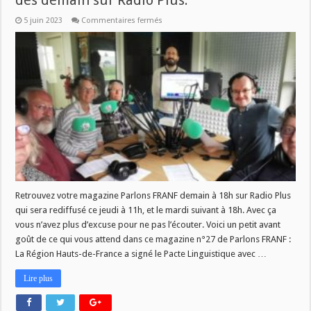
dès demain sur Radio Plus.
sur
5 juin 2023
Commentaires fermés
Retrouvez
votre
magazine
Parlons
FRANF
dès
demain
sur
Radio
Plus.
Retrouvez votre magazine Parlons FRANF demain à 18h sur Radio Plus
qui sera rediffusé ce jeudi à 11h, et le mardi suivant à 18h. Avec ça
vous n’avez plus d’excuse pour ne pas l’écouter. Voici un petit avant
goût de ce qui vous attend dans ce magazine n°27 de Parlons FRANF :
La Région Hauts-de-France a signé le Pacte Linguistique avec …
Lire plus