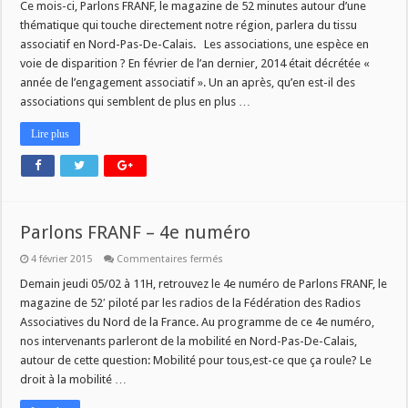
Franf,
Ce mois-ci, Parlons FRANF, le magazine de 52 minutes autour d’une
5e
thématique qui touche directement notre région, parlera du tissu
numéro
associatif en Nord-Pas-De-Calais. Les associations, une espèce en
voie de disparition ? En février de l’an dernier, 2014 était décrétée «
année de l’engagement associatif ». Un an après, qu’en est-il des
associations qui semblent de plus en plus …
Lire plus
Parlons FRANF – 4e numéro
sur
4 février 2015
Commentaires fermés
Parlons
FRANF
Demain jeudi 05/02 à 11H, retrouvez le 4e numéro de Parlons FRANF, le
–
magazine de 52′ piloté par les radios de la Fédération des Radios
4e
numéro
Associatives du Nord de la France. Au programme de ce 4e numéro,
nos intervenants parleront de la mobilité en Nord-Pas-De-Calais,
autour de cette question: Mobilité pour tous,est-ce que ça roule? Le
droit à la mobilité …