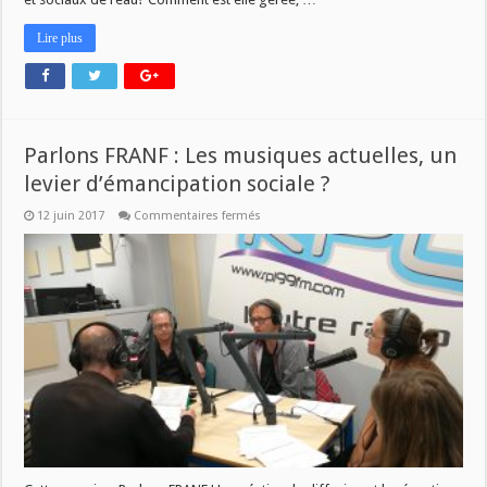
Lire plus
Parlons FRANF : Les musiques actuelles, un
levier d’émancipation sociale ?
sur
12 juin 2017
Commentaires fermés
Parlons
FRANF
:
Les
musiques
actuelles,
un
levier
d’émancipation
sociale
?