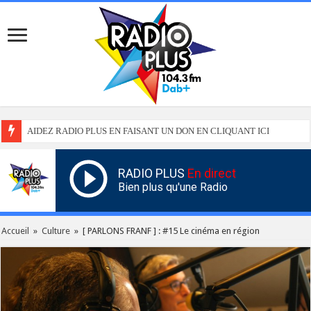
AIDEZ RADIO PLUS EN FAISANT UN DON EN CLIQUANT ICI
RADIO PLUS
En direct
Bien plus qu'une Radio
Accueil
»
Culture
»
[ PARLONS FRANF ] : #15 Le cinéma en région