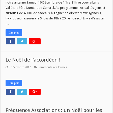
notre antenne Samedi 16 Décembre de 14h à 21h au Louvre Lens
Vallée, le Pôle Numérique Culturel. Au programme : Actualités, Jeux et
surtout + de 4000€ de cadeaux à gagner en direct ! MaxxHypnosis,
hypnotiseur assurera le Show de 18h à 20h en direct ! Envie d’assister
…
Lire plus
Le Noël de l’accordéon !
sur
8 décembre 2017
Commentaires fermés
Le
Noël
…
de
l’accordéon
Lire plus
!
Fréquence Associations : un Noël pour les