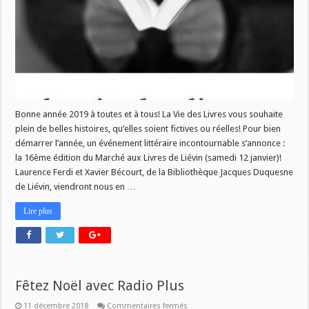
Livres
–
mercredi
9
janvier
–
09h
Bonne année 2019 à toutes et à tous! La Vie des Livres vous souhaite
plein de belles histoires, qu’elles soient fictives ou réelles! Pour bien
démarrer l’année, un événement littéraire incontournable s’annonce :
la 16ème édition du Marché aux Livres de Liévin (samedi 12 janvier)!
Laurence Ferdi et Xavier Bécourt, de la Bibliothèque Jacques Duquesne
de Liévin, viendront nous en …
Lire plus
Fêtez Noël avec Radio Plus
sur
11 décembre 2018
Commentaires fermés