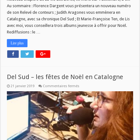
Au sommaire : Florence Dargent vous présentera un nouveau numéro
de son Relevé de conteurs ; Judith Aragones vous emmènera en
Catalogne, avec sa chronique Del Sud ; Et Marie-Françoise Ten, de Lis
avec moi, vous conseillera trois albums jeunesse à offrir pour Noël.
Rediffusions : le …
Lire plus
Del Sud – les fêtes de Noël en Catalogne
sur
21 janvier 2019
Commentaires fermés
Del
Sud
–
les
fêtes
de
Noël
en
Catalogne