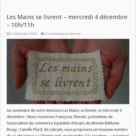
Les Mains se livrent – mercredi 4 décembre
– 10h/11h
sur
2 décembre 2019
Commentaires fermés
Les
Mains
se
livrent
–
mercredi
4
décembre
–
10h/11h
Au sommaire de votre émission Les Mains se livrent, ce mercredi 4
décembre : Nous recevrons Françoise Silvestri, présidente de
l’association de commerce équitable Artisans du Monde Béthune-
Bruay ; Camille Plard, de Lelicam, vous proposera un nouveau numéro
de sa chronique Le Chemin vert, et répondra à la question : « pourquoi