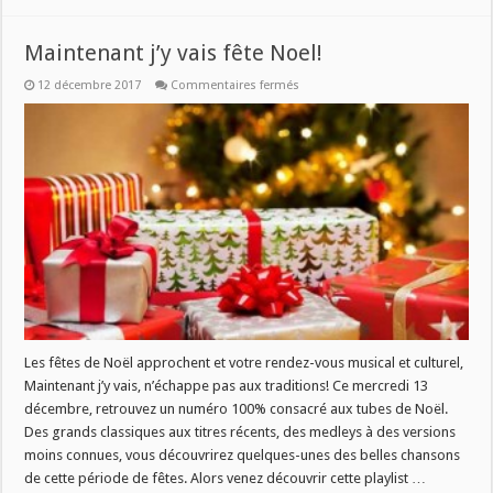
Maintenant j’y vais fête Noel!
sur
12 décembre 2017
Commentaires fermés
Maintenant
j’y
vais
fête
Noel!
Les fêtes de Noël approchent et votre rendez-vous musical et culturel,
Maintenant j’y vais, n’échappe pas aux traditions! Ce mercredi 13
décembre, retrouvez un numéro 100% consacré aux tubes de Noël.
Des grands classiques aux titres récents, des medleys à des versions
moins connues, vous découvrirez quelques-unes des belles chansons
de cette période de fêtes. Alors venez découvrir cette playlist …