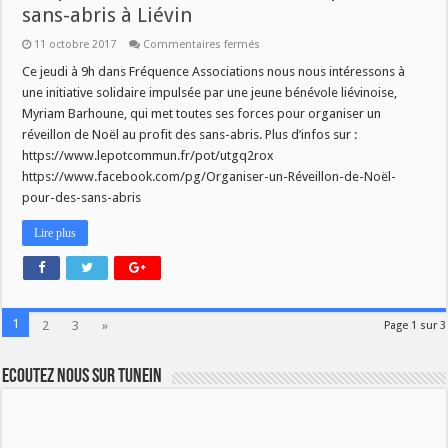
sans-abris à Liévin
sur
11 octobre 2017
Commentaires fermés
Fréquence
Associations
Ce jeudi à 9h dans Fréquence Associations nous nous intéressons à
:
une initiative solidaire impulsée par une jeune bénévole liévinoise,
un
Noël
Myriam Barhoune, qui met toutes ses forces pour organiser un
pour
réveillon de Noël au profit des sans-abris. Plus d’infos sur :
les
sans-
https://www.lepotcommun.fr/pot/utgq2rox
abris
à
https://www.facebook.com/pg/Organiser-un-Réveillon-de-Noël-
Liévin
pour-des-sans-abris
Lire plus
1
2
3
»
Page 1 sur 3
Ecoutez nous sur TuneIn