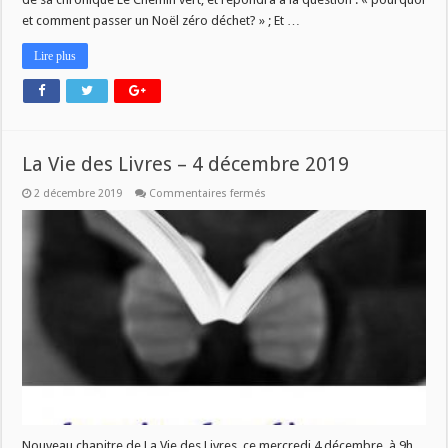
et comment passer un Noël zéro déchet? » ; Et …
Lire plus
La Vie des Livres – 4 décembre 2019
sur
2 décembre 2019
Commentaires fermés
La
Vie
des
Livres
–
4
décembre
2019
Nouveau chapitre de La Vie des Livres, ce mercredi 4 décembre, à 9h.