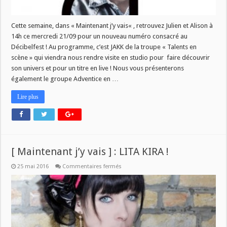
Cette semaine, dans « Maintenant j’y vais« , retrouvez Julien et Alison à
14h ce mercredi 21/09 pour un nouveau numéro consacré au
Décibelfest ! Au programme, c’est JAKK de la troupe « Talents en
scène » qui viendra nous rendre visite en studio pour faire découvrir
son univers et pour un titre en live ! Nous vous présenterons
également le groupe Adventice en …
Lire plus
[ Maintenant j’y vais ] : LITA KIRA !
sur
25 mai 2016
Commentaires fermés
[
Maintenant
j’y
vais
]
:
LITA
KIRA
!