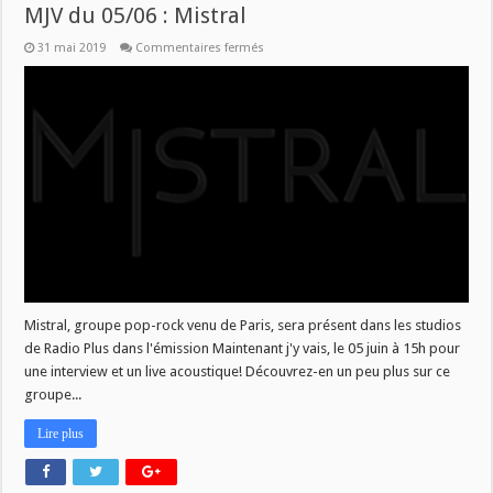
MJV du 05/06 : Mistral
sur
31 mai 2019
Commentaires fermés
MJV
du
05/06
:
Mistral
Mistral, groupe pop-rock venu de Paris, sera présent dans les studios
de Radio Plus dans l'émission Maintenant j'y vais, le 05 juin à 15h pour
une interview et un live acoustique! Découvrez-en un peu plus sur ce
groupe...
Lire plus