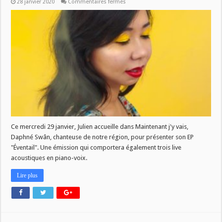
sur
28 janvier 2020
Commentaires fermés
MJV
du
29/01
–
Daphné
Swân
Ce mercredi 29 janvier, Julien accueille dans Maintenant j'y vais,
Daphné Swân, chanteuse de notre région, pour présenter son EP
"Éventail". Une émission qui comportera également trois live
acoustiques en piano-voix.
Lire plus