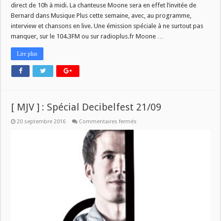
le
direct de 10h à midi. La chanteuse Moone sera en effet l’invitée de
12
Bernard dans Musique Plus cette semaine, avec, au programme,
septembre
interview et chansons en live. Une émission spéciale à ne surtout pas
manquer, sur le 104.3FM ou sur radioplus.fr Moone …
Lire plus
[ MJV ] : Spécial Decibelfest 21/09
sur
20 septembre 2016
Commentaires fermés
[
MJV
]
:
Spécial
Decibelfest
21/09