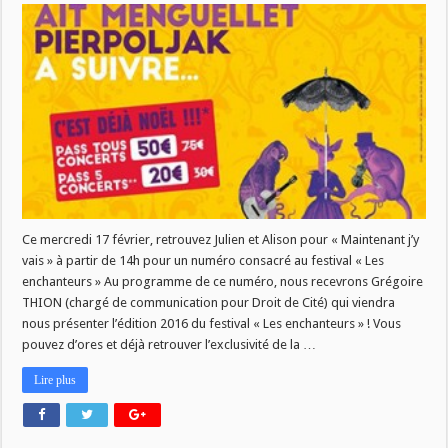
j’y
vais]
:
Festival
Les
enchanteurs
!
Ce mercredi 17 février, retrouvez Julien et Alison pour « Maintenant j’y
vais » à partir de 14h pour un numéro consacré au festival « Les
enchanteurs » Au programme de ce numéro, nous recevrons Grégoire
THION (chargé de communication pour Droit de Cité) qui viendra
nous présenter l’édition 2016 du festival « Les enchanteurs » ! Vous
pouvez d’ores et déjà retrouver l’exclusivité de la …
Lire plus