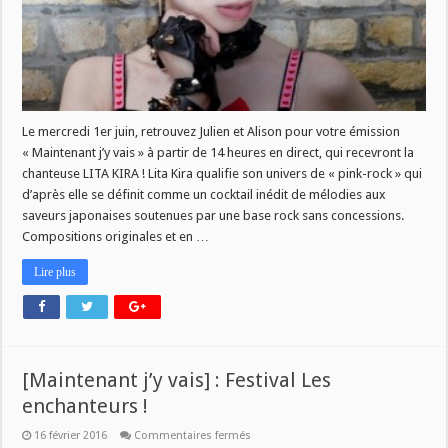
Le mercredi 1er juin, retrouvez Julien et Alison pour votre émission
« Maintenant j’y vais » à partir de 14 heures en direct, qui recevront la
chanteuse LITA KIRA ! Lita Kira qualifie son univers de « pink-rock » qui
d’après elle se définit comme un cocktail inédit de mélodies aux
saveurs japonaises soutenues par une base rock sans concessions.
Compositions originales et en …
Lire plus
[Maintenant j’y vais] : Festival Les
enchanteurs !
sur
16 février 2016
Commentaires fermés
[Maintenant