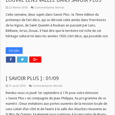
LOUVRE LENS VALLEE DANS SAVOIR PLUS
sur
22 février 2018
Commentaires fermés
LE
PRINTEMPS
Cette semaine, deux sujets dans Savoir Plus : la 7ème édition du
DE
printemps de l’art déco, qui se déroule cette année dans 9 territoires
L’ART
DECO
de la région, de Saint-Quentin à Roubaix en passant par Lens,
ET
Béthune, Arras, Douai.. il faut dire que le territoire est riche de cet
LA
LOUVRE
héritage culturel né dans les années 1920. L’Art déco, qui possède son
LENS
VALLEE
…
DANS
SAVOIR
Lire plus
PLUS
[ SAVOIR PLUS ] : 01/09
sur
31 août 2016
Commentaires fermés
[
SAVOIR
Rendez-vous ce jeudi 1er septembre à 11h pour votre émission
PLUS
« Savoir Plus » en compagnie de Jean-Philippe. Au programme de ce
]
:
numéro : Deux invitations aux portes ouvertes de la mission locale de
01/09
Lens-Liévin d’un côté et de l’autre à la salle des douches réouverte au
9-9bis de Oignies. Egalement nous partirons à la rencontre de Bruno