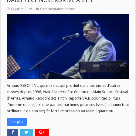
DANS TECHNOVERDRIVE A 21H
sur
13 juillet 2019
Commentaires fermés
INTERVIEW
D’
ARNAUD
REBOTINI
CE
SOIR
DANS
TECHNOVERDRIVE
A
21H
Arnaud REBOTINI, qui mixe et qui produit de la techno et d’autres
choses depuis 1996, était à la dernière édition du Main Square Festival
d’ Arras. Arnaud Rebotini ((c) Tintin Reporter/A.B pour Radio Plus)
L’homme qui ne jure que par les machines pour ses lives (il a banni tout
ordinateur de son set) fit forte impression au Main Square où …
Lire plus