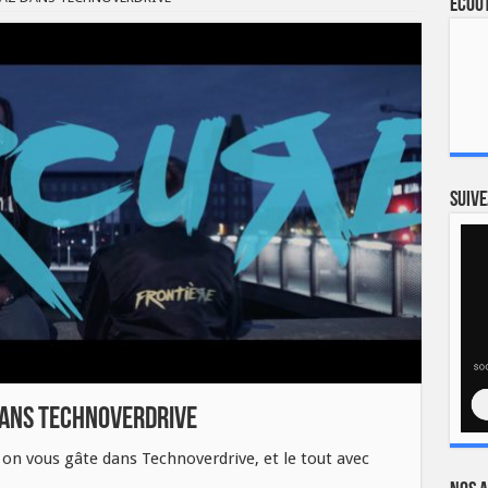
Ecout
Suive
DANS TECHNOVERDRIVE
, on vous gâte dans Technoverdrive, et le tout avec