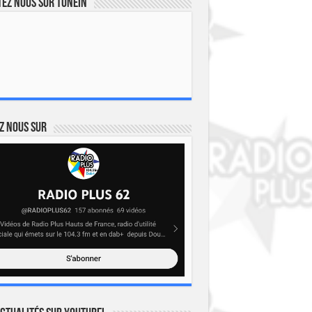
ez nous sur TuneIn
z nous sur