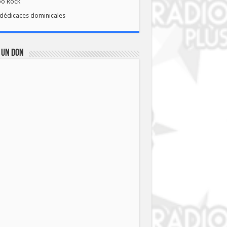
bo Rock
dédicaces dominicales
 UN DON