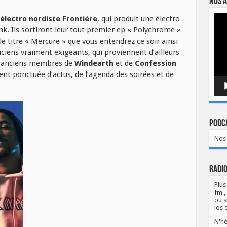
Nos a
Lect
électro nordiste Frontière
, qui produit une électro
vidé
unk. Ils sortiront leur tout premier ep « Polychrome »
 le titre « Mercure » que vous entendrez ce soir ainsi
iciens vraiment exigeants, qui proviennent d’ailleurs
t d’anciens membres de
Windearth
et de
Confession
nt ponctuée d’actus, de l’agenda des soirées et de
Podca
Nos 
Radio
Plus
fm ,
ou s
ios 
N'hé