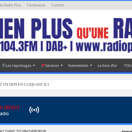
de Radio Plus
Partenaires
Contact
Les reportages
Services
Evenements
Le livre d’or
TOU
T UN DON EN CLIQUANT ICI
n direct
Radio
MAZ DANS TECHNOVERDRIVE