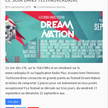
CE SOIR DANS TECHNOVERDRIVE
sur
8 septembre 2018
Commentaires fermés
GAGNEZ
VOS
PLACES
POUR
DREAM
NATION
CE
SOIR
DANS
TECHNOVERDRIVE
Ce soir dès 21h, sur le 104.3 Mhz et en simultané sur le
www.radioplus.fr ou l’application Radio Plus, écoutez bien l’émission
Technoverdrive consacrée en grande partie au festival Dream Nation
et tentez de remporter 2 places pour cet évènement en tous points
exceptionnel !! Le festival se déroule sur trois jours, du vendredi 21
septembre au dimanche 23 septembre aux …
Lire plus