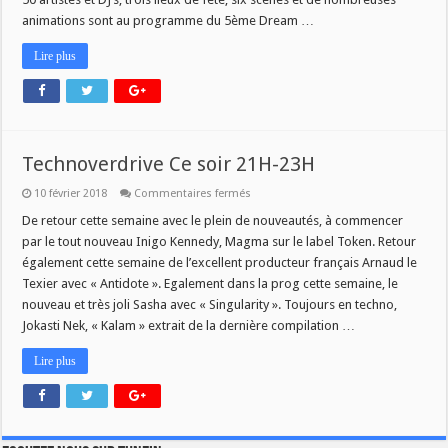
animations sont au programme du 5ème Dream …
Lire plus
Technoverdrive Ce soir 21H-23H
sur
10 février 2018
Commentaires fermés
Technoverdrive
Ce
De retour cette semaine avec le plein de nouveautés, à commencer
soir
par le tout nouveau Inigo Kennedy, Magma sur le label Token. Retour
21H-
23H
également cette semaine de l’excellent producteur français Arnaud le
Texier avec « Antidote ». Egalement dans la prog cette semaine, le
nouveau et très joli Sasha avec « Singularity ». Toujours en techno,
Jokasti Nek, « Kalam » extrait de la dernière compilation …
Lire plus