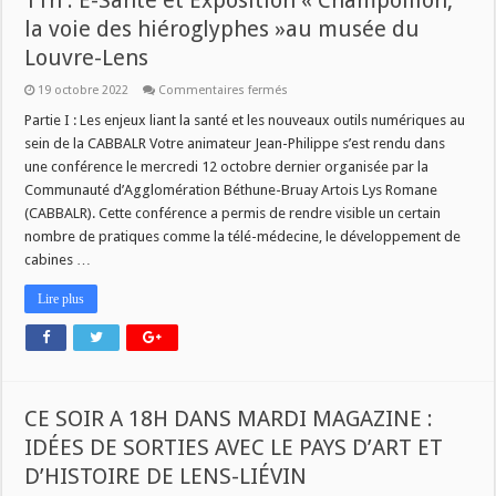
11h : E-Santé et Exposition « Champollion,
la voie des hiéroglyphes »au musée du
Louvre-Lens
sur
19 octobre 2022
Commentaires fermés
Dans
Savoir
Partie I : Les enjeux liant la santé et les nouveaux outils numériques au
Plus,
sein de la CABBALR Votre animateur Jean-Philippe s’est rendu dans
ce
Jeudi
une conférence le mercredi 12 octobre dernier organisée par la
20
Communauté d’Agglomération Béthune-Bruay Artois Lys Romane
octobre
2022
(CABBALR). Cette conférence a permis de rendre visible un certain
à
11h
nombre de pratiques comme la télé-médecine, le développement de
:
cabines …
E-
Santé
et
Lire plus
Exposition
« Champollion,
la
voie
des
hiéroglyphes »au
musée
du
CE SOIR A 18H DANS MARDI MAGAZINE :
Louvre-
Lens
IDÉES DE SORTIES AVEC LE PAYS D’ART ET
D’HISTOIRE DE LENS-LIÉVIN