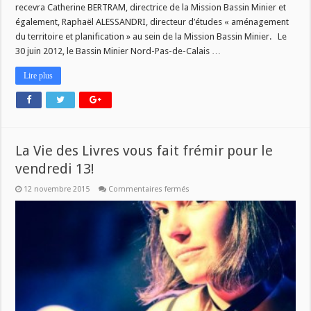
:
recevra Catherine BERTRAM, directrice de la Mission Bassin Minier et
Mission
également, Raphaël ALESSANDRI, directeur d’études « aménagement
Bassin
Minier
du territoire et planification » au sein de la Mission Bassin Minier. Le
!
30 juin 2012, le Bassin Minier Nord-Pas-de-Calais …
Lire plus
La Vie des Livres vous fait frémir pour le
vendredi 13!
sur
12 novembre 2015
Commentaires fermés
La
Vie
des
Livres
vous
fait
frémir
pour
le
vendredi
13!