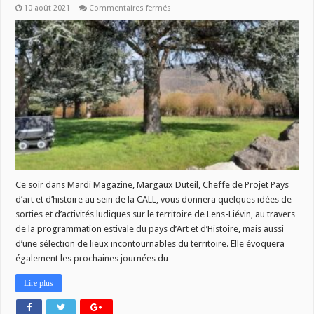
sur
10 août 2021
Commentaires fermés
CE
SOIR
A
18H
DANS
MARDI
MAGAZINE
:
IDÉES
DE
SORTIES
AVEC
LE
PAYS
D’ART
ET
D’HISTOIRE
DE
LENS-
Ce soir dans Mardi Magazine, Margaux Duteil, Cheffe de Projet Pays
LIÉVIN
d’art et d’histoire au sein de la CALL, vous donnera quelques idées de
sorties et d’activités ludiques sur le territoire de Lens-Liévin, au travers
de la programmation estivale du pays d’Art et d’Histoire, mais aussi
d’une sélection de lieux incontournables du territoire. Elle évoquera
également les prochaines journées du …
Lire plus