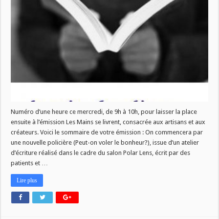
numéro
de
La
Vie
des
Livres
ce
mercredi
2
mai!
Numéro d’une heure ce mercredi, de 9h à 10h, pour laisser la place
ensuite à l’émission Les Mains se livrent, consacrée aux artisans et aux
créateurs. Voici le sommaire de votre émission : On commencera par
une nouvelle policière (Peut-on voler le bonheur?), issue d’un atelier
d’écriture réalisé dans le cadre du salon Polar Lens, écrit par des
patients et …
Lire plus