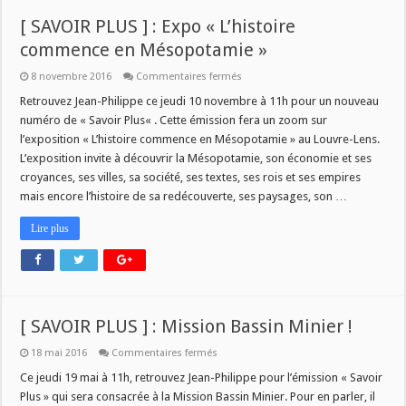
[ SAVOIR PLUS ] : Expo « L’histoire
commence en Mésopotamie »
sur
8 novembre 2016
Commentaires fermés
[
SAVOIR
Retrouvez Jean-Philippe ce jeudi 10 novembre à 11h pour un nouveau
PLUS
numéro de « Savoir Plus« . Cette émission fera un zoom sur
]
:
l’exposition « L’histoire commence en Mésopotamie » au Louvre-Lens.
Expo
L’exposition invite à découvrir la Mésopotamie, son économie et ses
« L’histoire
commence
croyances, ses villes, sa société, ses textes, ses rois et ses empires
en
Mésopotamie »
mais encore l’histoire de sa redécouverte, ses paysages, son …
Lire plus
[ SAVOIR PLUS ] : Mission Bassin Minier !
sur
18 mai 2016
Commentaires fermés
[
SAVOIR
Ce jeudi 19 mai à 11h, retrouvez Jean-Philippe pour l’émission « Savoir
PLUS
Plus » qui sera consacrée à la Mission Bassin Minier. Pour en parler, il
]