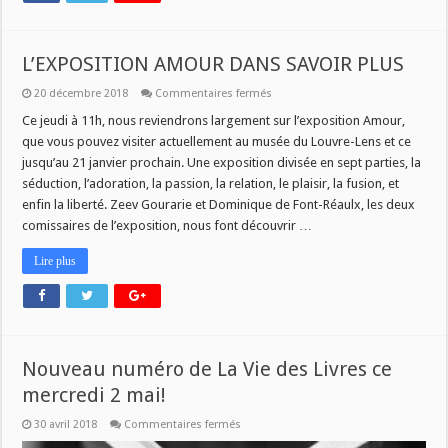
L’EXPOSITION AMOUR DANS SAVOIR PLUS
sur
20 décembre 2018
Commentaires fermés
L’EXPOSITION
AMOUR
Ce jeudi à 11h, nous reviendrons largement sur l’exposition Amour,
DANS
que vous pouvez visiter actuellement au musée du Louvre-Lens et ce
SAVOIR
PLUS
jusqu’au 21 janvier prochain. Une exposition divisée en sept parties, la
séduction, l’adoration, la passion, la relation, le plaisir, la fusion, et
enfin la liberté. Zeev Gourarie et Dominique de Font-Réaulx, les deux
comissaires de l’exposition, nous font découvrir …
Lire plus
Nouveau numéro de La Vie des Livres ce
mercredi 2 mai!
sur
30 avril 2018
Commentaires fermés
Nouveau