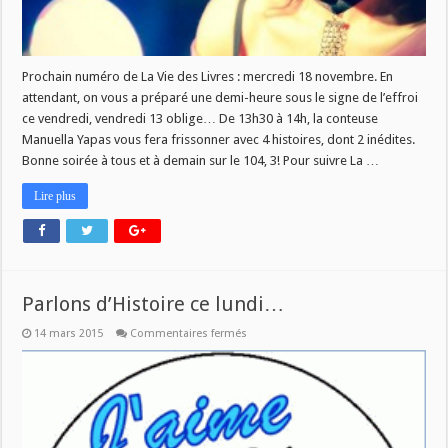
Prochain numéro de La Vie des Livres : mercredi 18 novembre. En
attendant, on vous a préparé une demi-heure sous le signe de l’effroi
ce vendredi, vendredi 13 oblige… De 13h30 à 14h, la conteuse
Manuella Yapas vous fera frissonner avec 4 histoires, dont 2 inédites.
Bonne soirée à tous et à demain sur le 104, 3! Pour suivre La …
Lire plus
Parlons d’Histoire ce lundi…
sur
14 mars 2015
Commentaires fermés
Parlons
d’Histoire
ce
lundi…