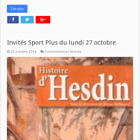
Lire plus
Invités Sport Plus du lundi 27 octobre
sur
24 octobre 2014
Commentaires fermés
Invités
Sport
Plus
du
lundi
27
octobre