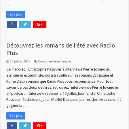
…
Lire plus
Découvrez les romans de l’été avec Radio
Plus
sur
16 juillet 2014
Commentaires fermés
Découvrez
les
Ce mercredi, Christophe Pasquier a interviewé Pierre Jovanovic,
romans
écrivain et économiste, qui a travaillé sur les romans L’Etrusque et
de
l’été
Rome Deux romans que Radio Plus vous recommande. Pour tout
avec
savoir de ces deux oeuvres, retrouvez l’interview de Pierre Jovanovic
Radio
Plus
en podcast. (Interview réalisée le 16 juillet: Journaliste: Christophe
Pasquier, Technicien: Julien Maille) Des exemplaires des livres seront à
gagner la …
Lire plus