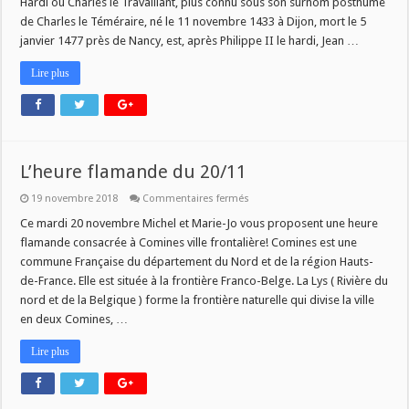
Hardi ou Charles le Travaillant, plus connu sous son surnom posthume
de Charles le Téméraire, né le 11 novembre 1433 à Dijon, mort le 5
janvier 1477 près de Nancy, est, après Philippe II le hardi, Jean …
Lire plus
L’heure flamande du 20/11
sur
19 novembre 2018
Commentaires fermés
L’heure
flamande
Ce mardi 20 novembre Michel et Marie-Jo vous proposent une heure
du
flamande consacrée à Comines ville frontalière! Comines est une
20/11
commune Française du département du Nord et de la région Hauts-
de-France. Elle est située à la frontière Franco-Belge. La Lys ( Rivière du
nord et de la Belgique ) forme la frontière naturelle qui divise la ville
en deux Comines, …
Lire plus