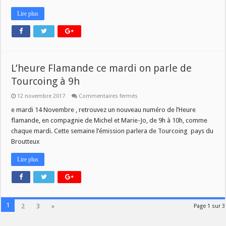
Lire plus
L’heure Flamande ce mardi on parle de
Tourcoing à 9h
sur
12 novembre 2017
Commentaires fermés
L’heure
Flamande
e mardi 14 Novembre , retrouvez un nouveau numéro de l’Heure
ce
flamande, en compagnie de Michel et Marie-Jo, de 9h à 10h, comme
mardi
on
chaque mardi. Cette semaine l’émission parlera de Tourcoing pays du
parle
Broutteux
de
Tourcoing
à
Lire plus
9h
1
2
3
»
Page 1 sur 3