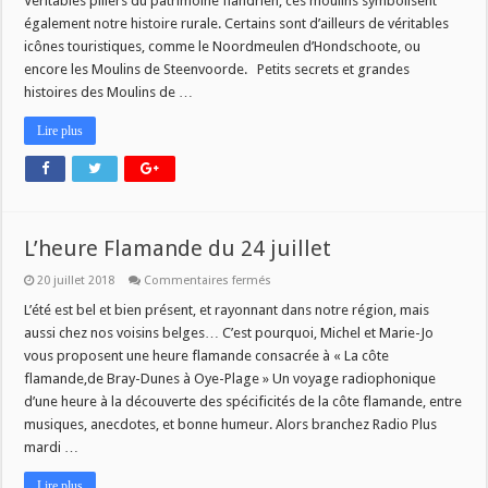
Véritables piliers du patrimoine flandrien, ces moulins symbolisent
également notre histoire rurale. Certains sont d’ailleurs de véritables
icônes touristiques, comme le Noordmeulen d’Hondschoote, ou
encore les Moulins de Steenvoorde. Petits secrets et grandes
histoires des Moulins de …
Lire plus
L’heure Flamande du 24 juillet
sur
20 juillet 2018
Commentaires fermés
L’heure
Flamande
L’été est bel et bien présent, et rayonnant dans notre région, mais
du
aussi chez nos voisins belges… C’est pourquoi, Michel et Marie-Jo
24
juillet
vous proposent une heure flamande consacrée à « La côte
flamande,de Bray-Dunes à Oye-Plage » Un voyage radiophonique
d’une heure à la découverte des spécificités de la côte flamande, entre
musiques, anecdotes, et bonne humeur. Alors branchez Radio Plus
mardi …
Lire plus