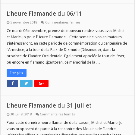
L’heure Flamande du 06/11
sur
5 novembre 2018
Commentaires fermés
L’heure
Flamande
Ce mardi 06 novembre, prenez de nouveau rendez-vous avec Michel
du
et Marie-Jo pour l’Heure Flamande! Cette semaine, vos animateurs
06/11
s’intéresseront, en cette période de commémoration du centenaire de
l’Armistice, à la tour de la Paix de Dixmude (Diksmuide), dans la
province de Flandre Occidentale. Également appelée la tour de l’Yser,
ou encore en flamand Ijzertoren, ce mémorial de la …
Lire plus
L’heure Flamande du 31 juillet
sur
30 juillet 2018
Commentaires fermés
L’heure
Flamande
Pour cette dernière heure flamande de la saison, Michel et Marie-Jo
du
vous proposent de partir à la rencontre des Moulins de Flandre…
31
juillet