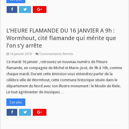
L’HEURE FLAMANDE DU 16 JANVIER A 9h :
Wormhout, cité flamande qui mérite que
l’on s’y arrête
sur
14 janvier 2018
Commentaires fermés
L’HEURE
FLAMANDE
Ce mardi 16 janvier , retrouvez un nouveau numéro de l’Heure
DU
flamande, en compagnie de Michel et Marie-José, de 9h à 10h, comme
16
JANVIER
chaque mardi. Durant cette émission vous entendrez parler de la
A
célèbre ville de Wormhout, cette commune historique située dans le
9h
:
département du Nord avec son illustre monument : le Moulin de Riele.
Wormhout,
cité
Le tout agrémenter de musiques …
flamande
qui
Lire plus
mérite
que
l’on
s’y
arrête