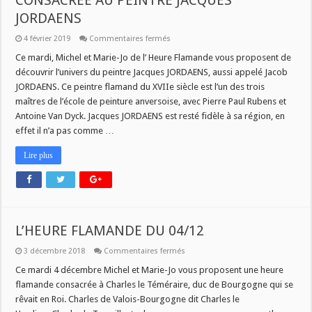
CONSACREE AU PEINTRE JACQUES
JORDAENS
sur
4 février 2019
Commentaires fermés
L’
HEURE
Ce mardi, Michel et Marie-Jo de l’ Heure Flamande vous proposent de
FLAMANDE
découvrir l’univers du peintre Jacques JORDAENS, aussi appelé Jacob
DU
MARDI
JORDAENS. Ce peintre flamand du XVIIe siècle est l’un des trois
05
maîtres de l’école de peinture anversoise, avec Pierre Paul Rubens et
FEVRIER
CONSACREE
Antoine Van Dyck. Jacques JORDAENS est resté fidèle à sa région, en
AU
PEINTRE
effet il n’a pas comme …
JACQUES
JORDAENS
Lire plus
L’HEURE FLAMANDE DU 04/12
sur
3 décembre 2018
Commentaires fermés
L’HEURE
FLAMANDE
Ce mardi 4 décembre Michel et Marie-Jo vous proposent une heure
DU
flamande consacrée à Charles le Téméraire, duc de Bourgogne qui se
04/12
rêvait en Roi. Charles de Valois-Bourgogne dit Charles le