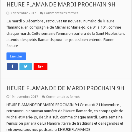
HEURE FLAMANDE MARDI PROCHAIN 9H
sur
3 décembre 2017
Commentaires fermés
HEURE
FLAMANDE
Ce mardi 5 Décembre , retrouvez un nouveau numéro de l’Heure
MARDI
flamande, en compagnie de Michel et Marie-Jo, de 9h à 10h, comme
PROCHAIN
9H
chaque mardi. Cette semaine l’émission parlera de la Saint Nicolas tant
attendu des petits flamands pour les jouets bien entendu Bonne
écoute
Lire plus
HEURE FLAMANDE DE MARDI PROCHAIN 9H
sur
19 novembre 2017
Commentaires fermés
HEURE
FLAMANDE
HEURE FLAMANDE DE MARDI PROCHAIN 9H Ce mardi 21 Novembre ,
DE
retrouvez un nouveau numéro de l’Heure flamande, en compagnie de
MARDI
PROCHAIN
Michel et Marie-Jo, de 9h à 10h, comme chaque mardi. Cette semaine
9H
l’émission parlera de La Flandre : terre de traditions et de légendes et
retrouvez tous nos podcast ici L’HEURE FLAMANDE