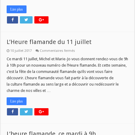
Lire plus
L’Heure flamande du 11 juillet
sur
10 juillet 2017
Commentaires fermés
L’Heure
flamande
Ce mardi 11 juillet, Michel et Marie-Jo vous donnent rendez-vous de 9h
du
à 10h pour un nouveau numéro de l’Heure flamande. Et cette semaine,
11
juillet
c’est la fête de la communauté flamande qu’ils vont vous faire
découvrir. L’heure flamande vous fait partir à la découverte de
la culture flamande au sens large et a découvrir ou redécouvrir le
charme de nos villes et …
Lire plus
L’heure flamande, ce mardi à 9h