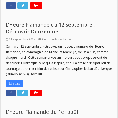
L’Heure Flamande du 12 septembre :
Découvrir Dunkerque
sur
11 septembre 2017
Commentaires fermés
L’Heure
Flamande
Ce mardi 12 septembre, retrouvez un nouveau numéro de l’Heure
du
flamande, en compagnie de Michel et Marie-Jo, de 9h à 10h, comme
12
septembre
chaque mardi. Cette semaine, vos animateurs vous proposeront de
:
découvrir Dunkerque, ville qui a inspiré, et qui a été le principal lieu de
Découvrir
Dunkerque
tournage du dernier film du réalisateur Christopher Nolan : Dunkerque
(Dunkirk en VO), sorti au …
Lire plus
L’heure Flamande du 1er août