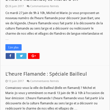
sur
26 juin 2017
Commentaires fermés
L’heure
flamande,
Ce mardi 27 juin de 9h à 10h, Michel et Marie-Jo vous proposent un
ce
nouveau numéro de l’heure flamande pour découvrir Jean Bart, une
mardi
à
vie de légende. L’heure flamande vous fait partir à la découverte de la
9h
culture flamande au sens large et a découvrir ou redécouvrir le
charme de nos villes et villages de Flandres de langue néerlandaise et
…
Lire plus
L’heure Flamande : Spéciale Bailleul
sur
13 juin 2017
Commentaires fermés
L’heure
Flamande
Connaissez-vous la ville de Bailleul (Belle en flamand) ? Michel et
:
Marie-Jo vous y emmènent ce mardi 13 juin de 9h à 10h à l’occasion de
Spéciale
Bailleul
leur émission : L’heure Flamande ! L’heure flamande vous fait partir à la
découverte de la culture flamande au sens large et a découvrir ou
redécouvrir le charme de nos villes et villages de …