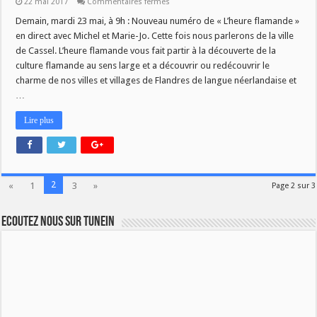
sur
22 mai 2017
Commentaires fermés
L’heure
flamande
Demain, mardi 23 mai, à 9h : Nouveau numéro de « L’heure flamande »
:
en direct avec Michel et Marie-Jo. Cette fois nous parlerons de la ville
Spéciale
Cassel
de Cassel. L’heure flamande vous fait partir à la découverte de la
culture flamande au sens large et a découvrir ou redécouvrir le
charme de nos villes et villages de Flandres de langue néerlandaise et
…
Lire plus
2
«
1
3
»
Page 2 sur 3
Ecoutez nous sur TuneIn