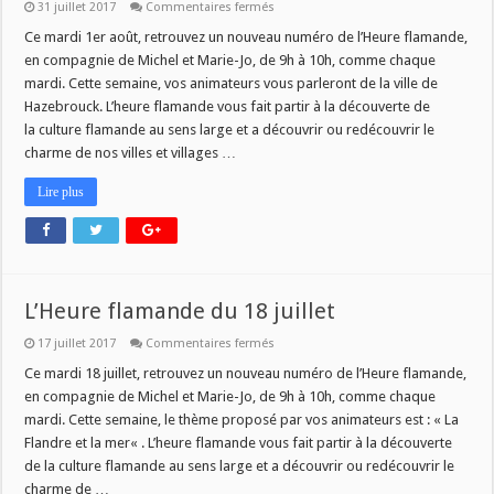
sur
31 juillet 2017
Commentaires fermés
L’heure
Flamande
Ce mardi 1er août, retrouvez un nouveau numéro de l’Heure flamande,
du
en compagnie de Michel et Marie-Jo, de 9h à 10h, comme chaque
1er
août
mardi. Cette semaine, vos animateurs vous parleront de la ville de
Hazebrouck. L’heure flamande vous fait partir à la découverte de
la culture flamande au sens large et a découvrir ou redécouvrir le
charme de nos villes et villages …
Lire plus
L’Heure flamande du 18 juillet
sur
17 juillet 2017
Commentaires fermés
L’Heure
flamande
Ce mardi 18 juillet, retrouvez un nouveau numéro de l’Heure flamande,
du
en compagnie de Michel et Marie-Jo, de 9h à 10h, comme chaque
18
juillet
mardi. Cette semaine, le thème proposé par vos animateurs est : « La
Flandre et la mer« . L’heure flamande vous fait partir à la découverte
de la culture flamande au sens large et a découvrir ou redécouvrir le
charme de …