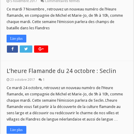
sur
5 novembre 2017
Commentaires fermés
HEURE
FLAMANDE
Ce mardi 7 Novembre , retrouvez un nouveau numéro de l’Heure
DE
flamande, en compagnie de Michel et Marie-Jo, de 9h à 10h, comme
MARDI
PROCHAIN
chaque mardi. Cette semaine l’émission parlera des champs de
9H
bataille dans les Flandres
Lire plus
L’heure Flamande du 24 octobre : Seclin
23 octobre 2017
1
Ce mardi 24 octobre, retrouvez un nouveau numéro de l’Heure
flamande, en compagnie de Michel et Marie-Jo, de 9h à 10h, comme
chaque mardi. Cette semaine l’émission parlera de Seclin. L’heure
flamande vous fait partir à la découverte de la culture flamande au
sens large et a découvrir ou redécouvrir le charme de nos villes et
villages de Flandres de langue néerlandaise et aussi de langue …
Lire plus