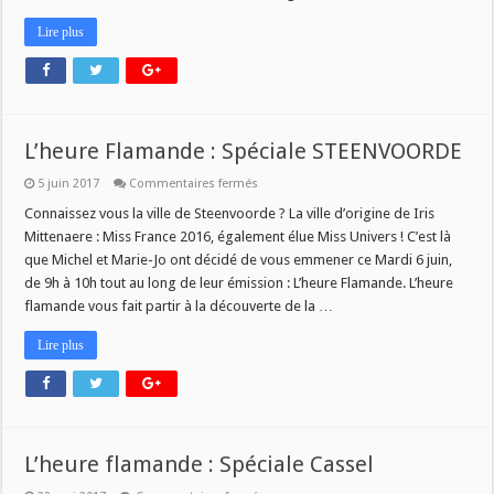
Lire plus
L’heure Flamande : Spéciale STEENVOORDE
sur
5 juin 2017
Commentaires fermés
L’heure
Flamande
Connaissez vous la ville de Steenvoorde ? La ville d’origine de Iris
:
Mittenaere : Miss France 2016, également élue Miss Univers ! C’est là
Spéciale
STEENVOORDE
que Michel et Marie-Jo ont décidé de vous emmener ce Mardi 6 juin,
de 9h à 10h tout au long de leur émission : L’heure Flamande. L’heure
flamande vous fait partir à la découverte de la …
Lire plus
L’heure flamande : Spéciale Cassel