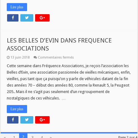
Lire plus
LES BELLES D’EVIN DANS FREQUENCE
ASSOCIATIONS
sur
13 juin 2018
Commentaires fermés
LES
BELLES
Cette semaine dans Fréquence Associations, je reçois l’association les
D’EVIN
Belles d’Evin, une association passionnée de vieilles mécaniques, enfin,
DANS
FREQUENCE
vieilles, pas tant que ça puisqu’on y parle de véhicules datant de la fin
ASSOCIATIONS
des années 70 – début des années 80, comme la Renault 5, la Peugeot
205.. Mais il ne s’agit pas seulement d’un regroupement de
nostalgiques de ces véhicules. …
Lire plus
2
«
1
3
4
»
Page 2 sur 4