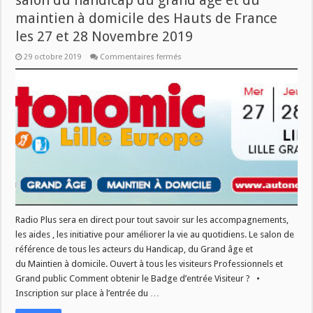
salon du handicap du grand âge et du
maintien à domicile des Hauts de France
les 27 et 28 Novembre 2019
sur
29 octobre 2019
Commentaires fermés
Radio
Plus
sera
en
direct
du
plus
grand
salon
du
handicap
du
grand
âge
et
du
maintien
Radio Plus sera en direct pour tout savoir sur les accompagnements,
à
domicile
les aides , les initiative pour améliorer la vie au quotidiens. Le salon de
des
Hauts
référence de tous les acteurs du Handicap, du Grand âge et
de
du Maintien à domicile. Ouvert à tous les visiteurs Professionnels et
France
les
Grand public Comment obtenir le Badge d’entrée Visiteur ? •
27
Inscription sur place à l’entrée du …
et
28
Novembre