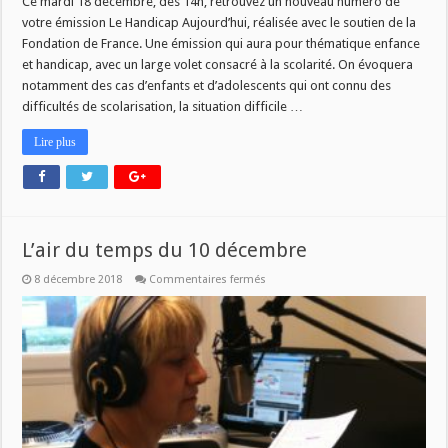
Ce mardi 18 décembre, dès 14h, retrouvez un nouveau numéro de
votre émission Le Handicap Aujourd’hui, réalisée avec le soutien de la
Fondation de France. Une émission qui aura pour thématique enfance
et handicap, avec un large volet consacré à la scolarité. On évoquera
notamment des cas d’enfants et d’adolescents qui ont connu des
difficultés de scolarisation, la situation difficile …
Lire plus
L’air du temps du 10 décembre
sur
8 décembre 2018
Commentaires fermés
L’air
du
temps
du
10
décembre