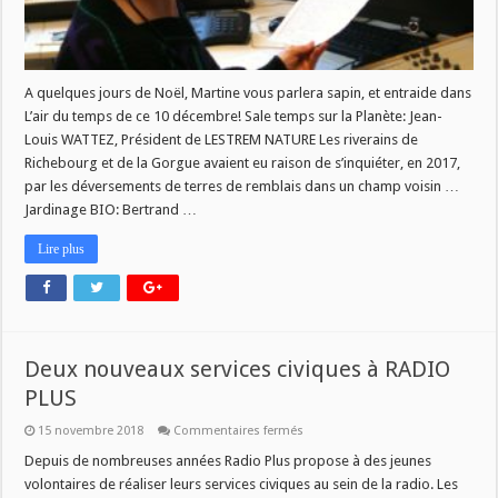
A quelques jours de Noël, Martine vous parlera sapin, et entraide dans
L’air du temps de ce 10 décembre! Sale temps sur la Planète: Jean-
Louis WATTEZ, Président de LESTREM NATURE Les riverains de
Richebourg et de la Gorgue avaient eu raison de s’inquiéter, en 2017,
par les déversements de terres de remblais dans un champ voisin …
Jardinage BIO: Bertrand …
Lire plus
Deux nouveaux services civiques à RADIO
PLUS
sur
15 novembre 2018
Commentaires fermés
Deux
nouveaux
Depuis de nombreuses années Radio Plus propose à des jeunes
services
volontaires de réaliser leurs services civiques au sein de la radio. Les
civiques