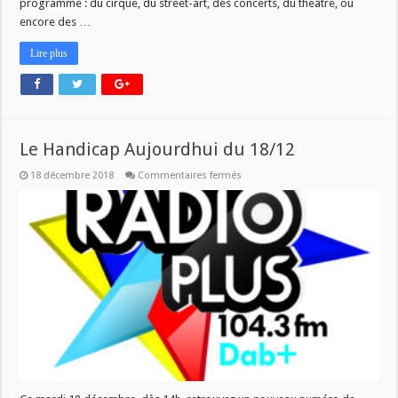
programme : du cirque, du street-art, des concerts, du théâtre, ou
encore des …
Lire plus
Le Handicap Aujourdhui du 18/12
sur
18 décembre 2018
Commentaires fermés
Le
Handicap
Aujourdhui
du
18/12