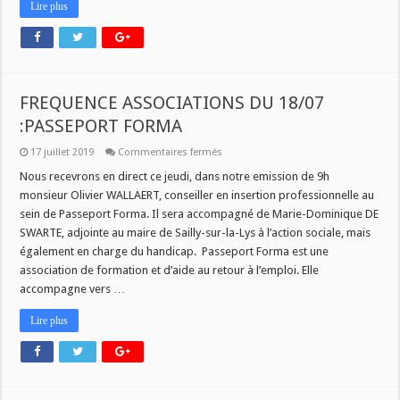
Lire plus
2019
FREQUENCE ASSOCIATIONS DU 18/07
:PASSEPORT FORMA
sur
17 juillet 2019
Commentaires fermés
FREQUENCE
ASSOCIATIONS
Nous recevrons en direct ce jeudi, dans notre emission de 9h
DU
monsieur Olivier WALLAERT, conseiller en insertion professionnelle au
18/07
:PASSEPORT
sein de Passeport Forma. Il sera accompagné de Marie-Dominique DE
FORMA
SWARTE, adjointe au maire de Sailly-sur-la-Lys à l’action sociale, mais
également en charge du handicap. Passeport Forma est une
association de formation et d’aide au retour à l’emploi. Elle
accompagne vers …
Lire plus