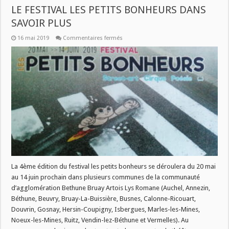
LE FESTIVAL LES PETITS BONHEURS DANS
SAVOIR PLUS
sur
16 mai 2019
Commentaires fermés
LE
FESTIVAL
LES
PETITS
BONHEURS
DANS
SAVOIR
PLUS
La 4ème édition du festival les petits bonheurs se déroulera du 20 mai
au 14 juin prochain dans plusieurs communes de la communauté
d’agglomération Bethune Bruay Artois Lys Romane (Auchel, Annezin,
Béthune, Beuvry, Bruay-La-Buissière, Busnes, Calonne-Ricouart,
Douvrin, Gosnay, Hersin-Coupigny, Isbergues, Marles-les-Mines,
Noeux-les-Mines, Ruitz, Vendin-lez-Béthune et Vermelles). Au