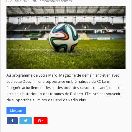
sur
21 août 2023
Commentaires fermés
Demain
à
18h
dans
votre
Mardi
Magazine
Au programme de votre Mardi Magazine de demain entretien avec
Louisette Douchin, une supportrice emblématique du RC Lens,
éloignée actuellement des stades pour des raisons de santé, mais qui
est une « historique » des tribunes de Bollaert. Elle livre ses souvenirs
de supportrice au micro de Henri de Radio Plus.
Lire plus