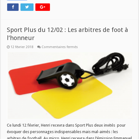
Sport Plus du 12/02 : Les arbitres de foot à
l’honneur
sur
12 février 2018
Commentaires fermés
Sport
Plus
du
12/02
:
Les
arbitres
de
foot
à
l’honneur
Ce lundi 12 février, Henri recevra dans Sport Plus deux invités pour
évoquer des personnages indispensables mais mal-aimés : les
arbitres de football. Au micro, Henri recevra dans l’émission Emmanuel