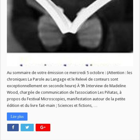
de
La
Vie
des
Livres
ce
mercredi
5
octobre!
Au sommaire de votre émission ce mercredi 5 octobre : (Attention : les
chroniques La Parole au Langage et le Relevé de conteurs sont
exceptionnellement en seconde heure) À 9h Interview de Madeline
Wood, chargée de communication de l’association Les Piñatas, à
propos du Festival Microscopies, manifestation autour de la petite
édition et du livre fait-main ; Sciences et fictions, …
Lire plus