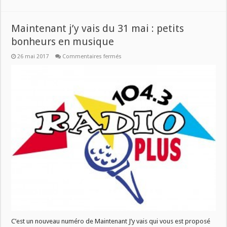
Maintenant j’y vais du 31 mai : petits
bonheurs en musique
sur
26 mai 2017
Commentaires fermés
Maintenant
j’y
vais
du
31
mai
:
petits
bonheurs
en
musique
C’est un nouveau numéro de Maintenant J’y vais qui vous est proposé