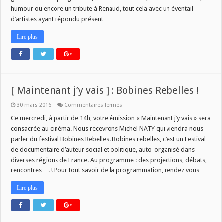
2016
humour ou encore un tribute à Renaud, tout cela avec un éventail
!
d’artistes ayant répondu présent …
Lire plus
[ Maintenant j’y vais ] : Bobines Rebelles !
sur
30 mars 2016
Commentaires fermés
[
Maintenant
Ce mercredi, à partir de 14h, votre émission « Maintenant j’y vais » sera
j’y
consacrée au cinéma. Nous recevrons Michel NATY qui viendra nous
vais
]
parler du festival Bobines Rebelles. Bobines rebelles, c’est un Festival
:
de documentaire d’auteur social et politique, auto-organisé dans
Bobines
Rebelles
diverses régions de France. Au programme : des projections, débats,
!
rencontres…. ! Pour tout savoir de la programmation, rendez vous …
Lire plus