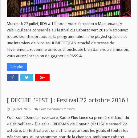
Mercredi 27 juillet, RDV à 14h pour votre émission « Maintenant j’y
vais » qui sera consacrée au festival du Cabaret Vert 2016 ! Retrouvez
toutes les infos pratiques, la programmation, une playlist spéciale et
une interview de Nicolas HUMBERTJEAN attaché de presse de
l’événement. Et comme on vous chouchoute bien dans votre émission,
vous aurez l’occasion de gagner un PASS 4 …
Lire plus
[ DECIBEL’FEST ] : Festival 22 octobre 2016 !
sur
8 juillet 2016
Commentaires fermés
[
DECIBEL’FEST
Pour son 20ème anniversaire, Radio Plus lance sa première édition du
]
« Décibel’Fest » à la salle LIRDEMAN de Douvrin (62138) le samedi 22
:
Festival
octobre. Un festival avec une affiche pour tous les goûts et toutes les
22
générations. Au programme, star de la chanson, ambiance cabaret,
octobre