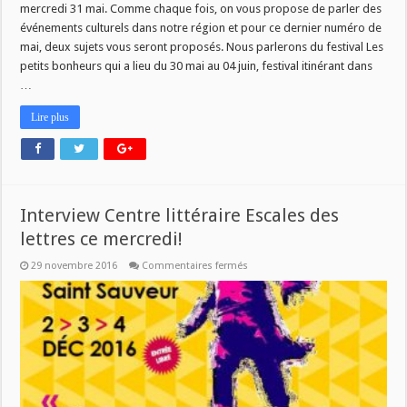
mercredi 31 mai. Comme chaque fois, on vous propose de parler des
événements culturels dans notre région et pour ce dernier numéro de
mai, deux sujets vous seront proposés. Nous parlerons du festival Les
petits bonheurs qui a lieu du 30 mai au 04 juin, festival itinérant dans
…
Lire plus
Interview Centre littéraire Escales des
lettres ce mercredi!
sur
29 novembre 2016
Commentaires fermés
Interview
Centre
littéraire
Escales
des
lettres
ce
mercredi!