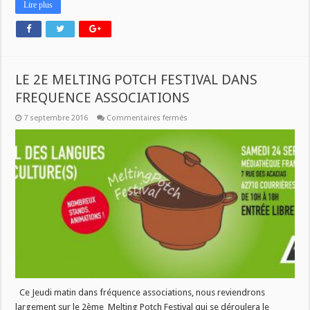
Lire plus
LE 2E MELTING POTCH FESTIVAL DANS
FREQUENCE ASSOCIATIONS
sur
7 septembre 2016
Commentaires fermés
LE
2E
MELTING
POTCH
FESTIVAL
DANS
FREQUENCE
ASSOCIATIONS
Ce Jeudi matin dans fréquence associations, nous reviendrons
largement sur le 2ème Melting Potch Festival qui se déroulera le