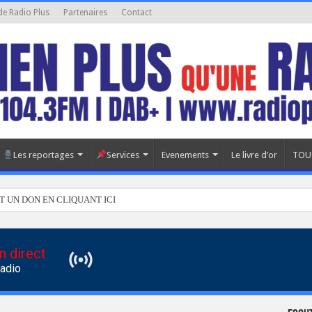
de Radio Plus
Partenaires
Contact
Les reportages
Services
Evenements
Le livre d’or
TOU
T UN DON EN CLIQUANT ICI
n direct
Radio