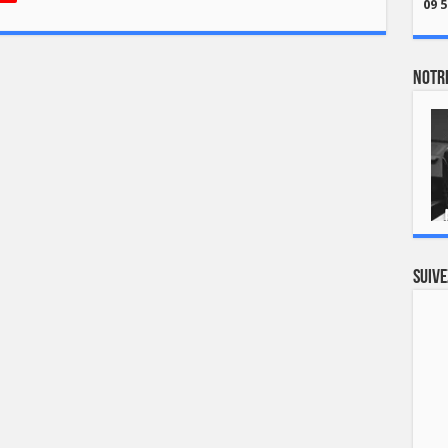
09 5
Notre
Suive