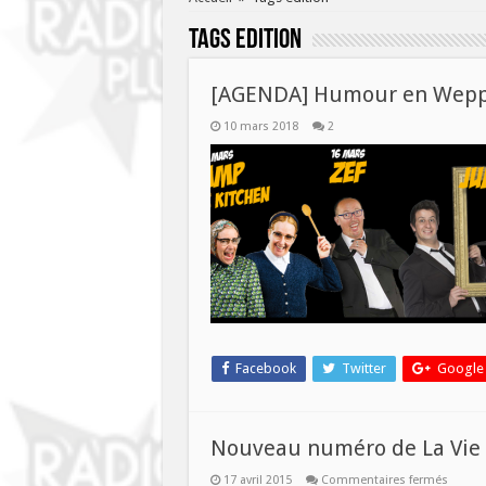
Tags
edition
[AGENDA] Humour en Wep
10 mars 2018
2
Facebook
Twitter
Google
Nouveau numéro de La Vie de
sur
17 avril 2015
Commentaires fermés