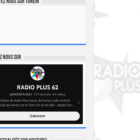
ez nous sur TuneIn
z nous sur