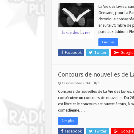
Nouve
numér
La Vie des Livres, s
de
Gensane, pour La Pa
La
Vie
chronique consacrée 
des
ensuite L’Ombre de pe
Livres
ce
paru aux éditions Fl
mercre
22
avril!
Lire plus
Facebook
Twitter
Google
Concours de nouvelles de La
12 novembre 2014
1
Concours de nouvelles de La Vie des Livres, 
consécutive un concours de nouvelles. Du 26
est libre et le concours est ouvert à tous, à p
comédienne, …
Lire plus
Facebook
Twitter
Google