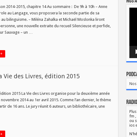
Nos a
au
o
aison 2014-2015, chapitre 14 Au sommaire : De 9h à 10h – Anne
Lect
role au Langage, vous proposera la seconde partie de sa
vidé
au bilinguisme. – Miléna Zahalka et Michaël Moslonka liront
rsonne, une nouvelle extraite du recueil Silencieuse et perfide,
eur Sauvage – un …
di
 +
Podca
 Vie des Livres, édition 2015
Nos 
édition 2015 La Vie des Livres organise pour la deuxième année
 novembre 2014 au 1er avril 2015. Comme l’an dernier, le thème
Radio
artir de 16 ans. Le jury réunit 6 auteurs, un bibliothécaire, une
Plus
fm ,
ou s
ios 
N'hé
 +