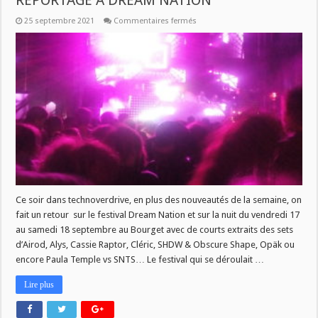
REPORTAGE A DREAM NATION
sur
25 septembre 2021
Commentaires fermés
TECHNOVERDRIVE
CE
SOIR
21H
:
REPORTAGE
A
DREAM
NATION
Ce soir dans technoverdrive, en plus des nouveautés de la semaine, on
fait un retour sur le festival Dream Nation et sur la nuit du vendredi 17
au samedi 18 septembre au Bourget avec de courts extraits des sets
d’Airod, Alys, Cassie Raptor, Cléric, SHDW & Obscure Shape, Opäk ou
encore Paula Temple vs SNTS… Le festival qui se déroulait …
Lire plus