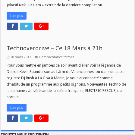
Jokasti Nek, « Kalam » extrait de la dernière compilation …
Lire plus
Technoverdrive – Ce 18 Mars à 21h
sur
18 mars 2017
Commentaires fermés
Technoverdrive
–
Pour vous mettre en jambes ce soir avant d’aller voir la légende de
Ce
Detroit Kevin Saunderson au Lärm de Valenciennes, ou dans un autre
18
Mars
registre DJ Rush à La Goa à Menin, je vous ai concocté comme
à
d’habitude un programme aux petits oignons. Nouveautés Techno de
21h
la semaine : Un vétéran de la scène française, ELECTRIC RESCUE, qui
sort un …
Lire plus