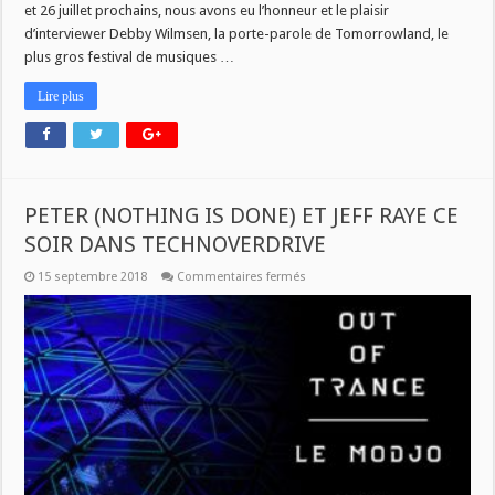
et 26 juillet prochains, nous avons eu l’honneur et le plaisir
d’interviewer Debby Wilmsen, la porte-parole de Tomorrowland, le
plus gros festival de musiques …
Lire plus
PETER (NOTHING IS DONE) ET JEFF RAYE CE
SOIR DANS TECHNOVERDRIVE
sur
15 septembre 2018
Commentaires fermés
PETER
(NOTHING
IS
DONE)
ET
JEFF
RAYE
CE
SOIR
DANS
TECHNOVERDRIVE