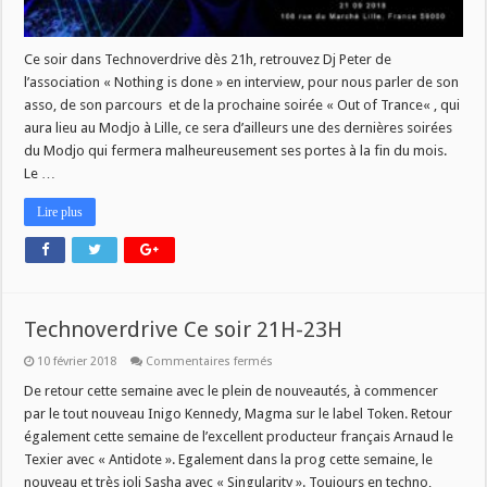
Ce soir dans Technoverdrive dès 21h, retrouvez Dj Peter de
l’association « Nothing is done » en interview, pour nous parler de son
asso, de son parcours et de la prochaine soirée « Out of Trance« , qui
aura lieu au Modjo à Lille, ce sera d’ailleurs une des dernières soirées
du Modjo qui fermera malheureusement ses portes à la fin du mois.
Le …
Lire plus
Technoverdrive Ce soir 21H-23H
sur
10 février 2018
Commentaires fermés
Technoverdrive
Ce
De retour cette semaine avec le plein de nouveautés, à commencer
soir
par le tout nouveau Inigo Kennedy, Magma sur le label Token. Retour
21H-
23H
également cette semaine de l’excellent producteur français Arnaud le
Texier avec « Antidote ». Egalement dans la prog cette semaine, le
nouveau et très joli Sasha avec « Singularity ». Toujours en techno,