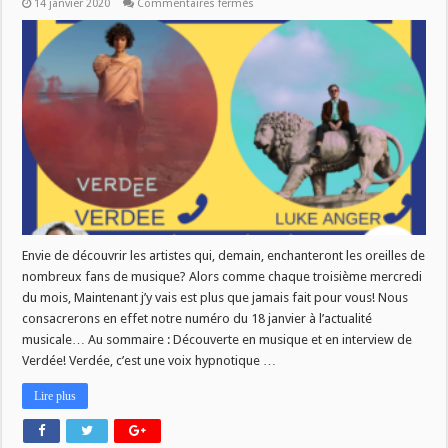
sur
14 janvier 2020
Commentaires fermés
MJV
du
18/01
–
Découvertes
musicales
Envie de découvrir les artistes qui, demain, enchanteront les oreilles de
nombreux fans de musique? Alors comme chaque troisième mercredi
du mois, Maintenant j’y vais est plus que jamais fait pour vous! Nous
consacrerons en effet notre numéro du 18 janvier à l’actualité
musicale… Au sommaire : Découverte en musique et en interview de
Verdée! Verdée, c’est une voix hypnotique …
Lire plus