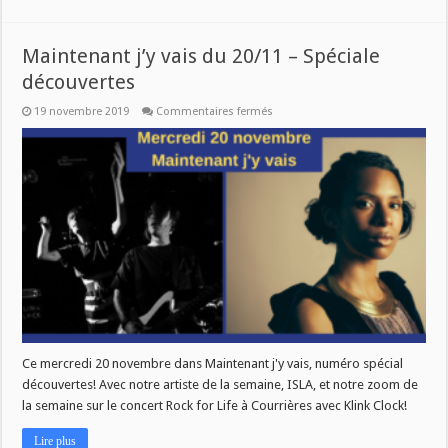
Maintenant j’y vais du 20/11 – Spéciale
découvertes
sur
19 novembre 2019
Commentaires fermés
Maintenant
j’y
vais
du
20/11
–
Spéciale
découvertes
Ce mercredi 20 novembre dans Maintenant j'y vais, numéro spécial
découvertes! Avec notre artiste de la semaine, ISLA, et notre zoom de
la semaine sur le concert Rock for Life à Courrières avec Klink Clock!
Lire plus