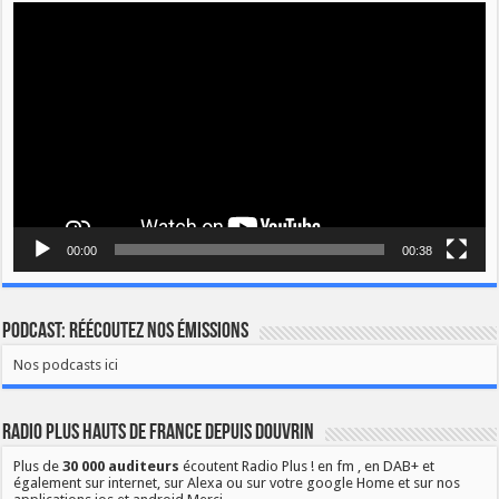
Lecteur
vidéo
00:00
00:38
Podcast: Réécoutez nos émissions
Nos podcasts ici
Radio Plus Hauts de France depuis Douvrin
Plus de
30 000 auditeurs
écoutent Radio Plus ! en fm , en DAB+ et
également sur internet, sur Alexa ou sur votre google Home et sur nos