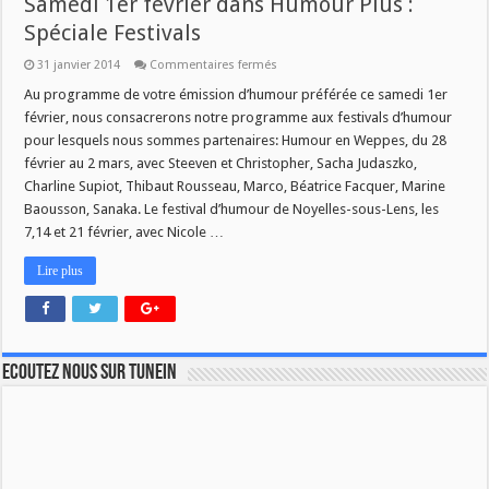
Samedi 1er février dans Humour Plus :
Spéciale Festivals
sur
31 janvier 2014
Commentaires fermés
Samedi
1er
Au programme de votre émission d’humour préférée ce samedi 1er
février
février, nous consacrerons notre programme aux festivals d’humour
dans
Humour
pour lesquels nous sommes partenaires: Humour en Weppes, du 28
Plus
février au 2 mars, avec Steeven et Christopher, Sacha Judaszko,
:
Spéciale
Charline Supiot, Thibaut Rousseau, Marco, Béatrice Facquer, Marine
Festivals
Baousson, Sanaka. Le festival d’humour de Noyelles-sous-Lens, les
7,14 et 21 février, avec Nicole …
Lire plus
Ecoutez nous sur TuneIn