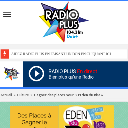
AIDEZ RADIO PLUS EN FAISANT UN DON EN CLIQUANT ICI
RADIO PLUS
En direct
Bien plus qu'une Radio
Accueil
»
Culture
»
Gagnez des places pour » L’Eden du Rire » !