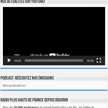
Nos actualités sur YOUTUBE!
Lecteur
vidéo
00:00
00:38
Podcast: Réécoutez nos émissions
Nos podcasts ici
Radio Plus Hauts de France depuis Douvrin
Plus de
30 000 auditeurs
écoutent Radio Plus ! en fm , en DAB+ et