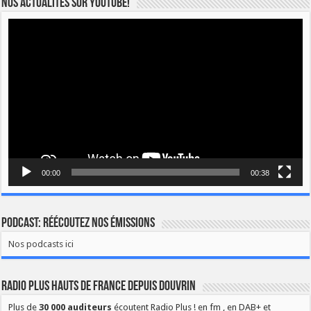
Nos actualités sur YOUTUBE!
Lecteur
vidéo
00:00
00:38
Podcast: Réécoutez nos émissions
Nos podcasts ici
Radio Plus Hauts de France depuis Douvrin
Plus de
30 000 auditeurs
écoutent Radio Plus ! en fm , en DAB+ et