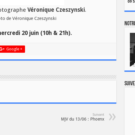
09 5
hotographe
Véronique Czeszynski
.
Notre
ercredi 20 juin (10h & 21h).
Google +
Suive
Suivant
MJV du 13/06 : Phoenx