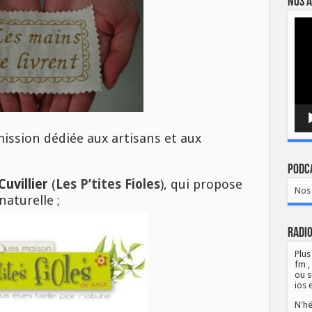
Nos a
Lect
vidé
ission dédiée aux artisans et aux
Podca
uvillier
(
Les P’tites Fioles
), qui propose
Nos 
aturelle ;
Radio
Plus
fm ,
ou s
ios 
N'hé