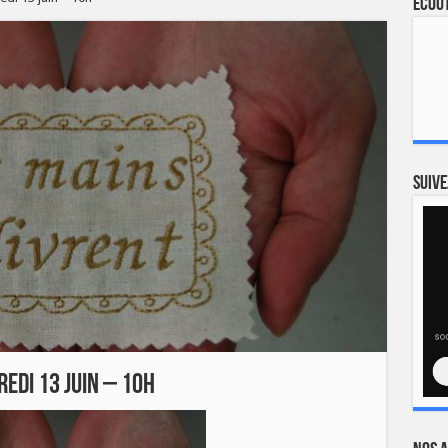
Ecout
Suive
edi 13 juin – 10h