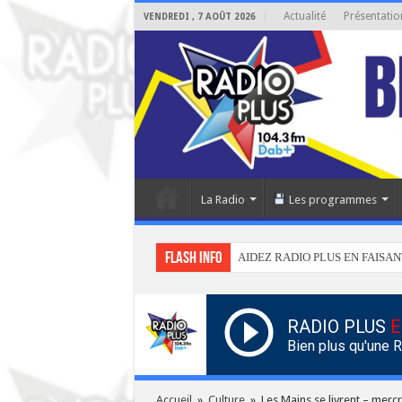
Actualité
Présentatio
VENDREDI , 7 AOÛT 2026
La Radio
Les programmes
Flash info
AIDEZ RADIO PLUS EN FAISAN
RADIO PLUS
E
Bien plus qu'une 
Accueil
»
Culture
»
Les Mains se livrent – mercr