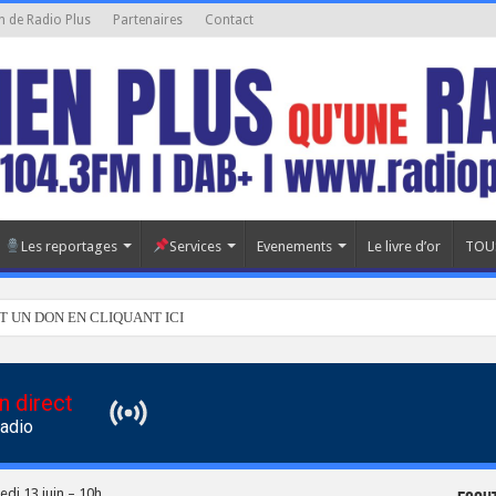
n de Radio Plus
Partenaires
Contact
Les reportages
Services
Evenements
Le livre d’or
TOU
T UN DON EN CLIQUANT ICI
n direct
Radio
edi 13 juin – 10h