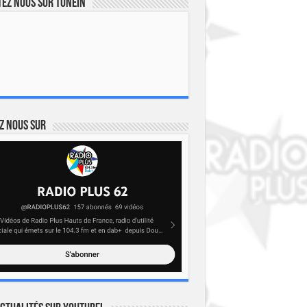
ez nous sur TuneIn
z nous sur