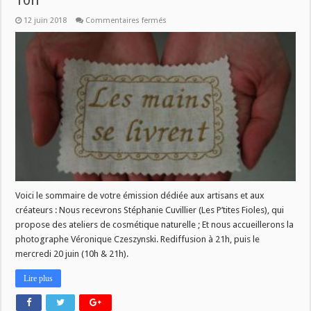
10h
sur
12 juin 2018
Commentaires fermés
Les
Mains
se
livrent
–
mercredi
13
juin
–
10h
Voici le sommaire de votre émission dédiée aux artisans et aux
créateurs : Nous recevrons Stéphanie Cuvillier (Les P’tites Fioles), qui
propose des ateliers de cosmétique naturelle ; Et nous accueillerons la
photographe Véronique Czeszynski. Rediffusion à 21h, puis le
mercredi 20 juin (10h & 21h).
Lire plus