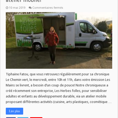
atelier mobile!
sur
10 mai 2019
Commentaires fermés
Un
coup
de
pouce
pour
les
Herbes
Folles
–
atelier
mobile!
Tiphaine Fatou, que vous retrouvez régulièrement pour sa chronique
Le Chemin vert, le mercredi, entre 10h et 11h, dans votre émission Les
Mains se livrent, a besoin d’un coup de pouce! Notre chroniqueuse a
créé récemment son entreprise, Les Herbes folles, pour sensibiliser
adultes et enfants au développement durable, via un atelier mobile
proposant différentes activités (cuisine, arts plastiques, cosmétique …
Lire plus