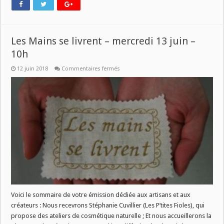
Les Mains se livrent – mercredi 13 juin –
10h
sur
12 juin 2018
Commentaires fermés
Les
Mains
se
livrent
–
mercredi
13
juin
–
10h
Voici le sommaire de votre émission dédiée aux artisans et aux
créateurs : Nous recevrons Stéphanie Cuvillier (Les P’tites Fioles), qui
propose des ateliers de cosmétique naturelle ; Et nous accueillerons la