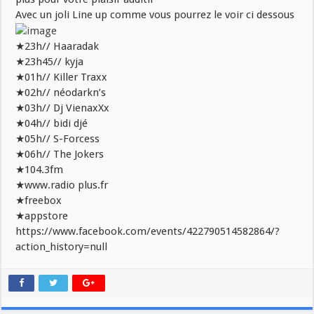
Avec un joli Line up comme vous pourrez le voir ci dessous
★23h// Haaradak
★23h45// kyja
★01h// Killer Traxx
★02h// néodarkn’s
★03h// Dj VienaxXx
★04h// bidi djé
★05h// S-Forcess
★06h// The Jokers
★104.3fm
★www.radio plus.fr
★freebox
★appstore
https://www.facebook.com/events/422790514582864/?
action_history=null