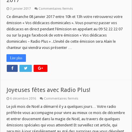
2017
sur
3 janvier 2017
Commentaires fermés
Vos
dédicaces
Ce dimanche 08 janvier 2017 entre 10h et 13h votre retrouverez votre
dominicales
émission « Vos dédicaces dominicales ». Vous pourrez passer vos
du
08
dédicaces en direct pendant l’émission en appelant au 09 52 22 22 07
janvier
ou sur la page facebook de votre émission « Vos dédicaces
2017
dominicales – Radio Plus » . L’invité de cette émission sera Alain le
chanteur qui viendra vous présenter …
Lire plus
Joyeuses fêtes avec Radio Plus!
sur
6 décembre 2016
Commentaires fermés
Joyeuses
fêtes
Le joli mois de Noël a démarré il y a quelques jours… Votre radio
avec
préférée vous accompagne pour vivre au mieux ce mois de décembre
Radio
Plus!
et entrer doucement dans la magie de Noël, au travers de quelques
émissions spéciales qui vous attendent! Et surveillez cet article, qui
sera mis à jour régulièrement au gré des surprises que vous dévoilent