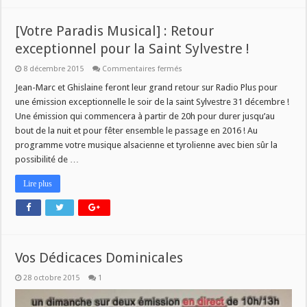
[Votre Paradis Musical] : Retour
exceptionnel pour la Saint Sylvestre !
sur
8 décembre 2015
Commentaires fermés
[Votre
Paradis
Jean-Marc et Ghislaine feront leur grand retour sur Radio Plus pour
Musical]
une émission exceptionnelle le soir de la saint Sylvestre 31 décembre !
:
Retour
Une émission qui commencera à partir de 20h pour durer jusqu’au
exceptionnel
bout de la nuit et pour fêter ensemble le passage en 2016 ! Au
pour
la
programme votre musique alsacienne et tyrolienne avec bien sûr la
Saint
Sylvestre
possibilité de …
!
Lire plus
Vos Dédicaces Dominicales
28 octobre 2015
1