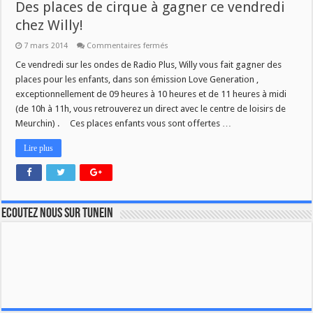
Des places de cirque à gagner ce vendredi
chez Willy!
sur
7 mars 2014
Commentaires fermés
Des
places
Ce vendredi sur les ondes de Radio Plus, Willy vous fait gagner des
de
places pour les enfants, dans son émission Love Generation ,
cirque
à
exceptionnellement de 09 heures à 10 heures et de 11 heures à midi
gagner
(de 10h à 11h, vous retrouverez un direct avec le centre de loisirs de
ce
vendredi
Meurchin) . Ces places enfants vous sont offertes …
chez
Willy!
Lire plus
Ecoutez nous sur TuneIn