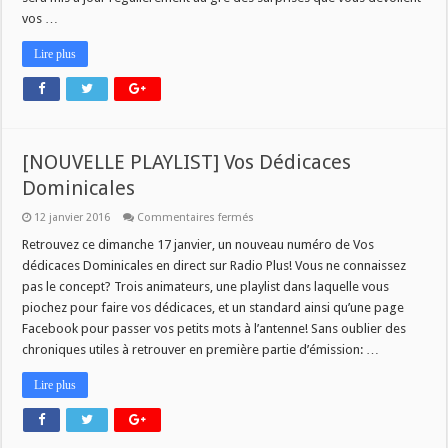
vos …
Lire plus
[NOUVELLE PLAYLIST] Vos Dédicaces
Dominicales
sur
12 janvier 2016
Commentaires fermés
[NOUVELLE
PLAYLIST]
Retrouvez ce dimanche 17 janvier, un nouveau numéro de Vos
Vos
dédicaces Dominicales en direct sur Radio Plus! Vous ne connaissez
Dédicaces
Dominicales
pas le concept? Trois animateurs, une playlist dans laquelle vous
piochez pour faire vos dédicaces, et un standard ainsi qu’une page
Facebook pour passer vos petits mots à l’antenne! Sans oublier des
chroniques utiles à retrouver en première partie d’émission: …
Lire plus