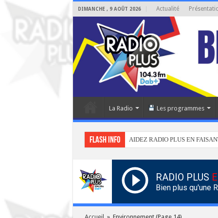
Actualité
Présentati
DIMANCHE , 9 AOÛT 2026
La Radio
Les programmes
Flash info
AIDEZ RADIO PLUS EN FAISAN
RADIO PLUS
E
Bien plus qu'une 
Accueil
»
Environnement
(Page 14)