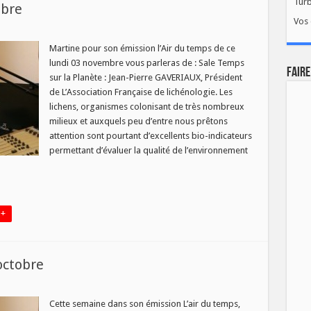
Tur
mbre
Vos 
ur
air
u
Martine pour son émission l’Air du temps de ce
emps
lundi 03 novembre vous parleras de : Sale Temps
u
FAIRE
3
sur la Planète : Jean-Pierre GAVERIAUX, Président
ovembre
de L’Association Française de lichénologie. Les
lichens, organismes colonisant de très nombreux
milieux et auxquels peu d’entre nous prêtons
attention sont pourtant d’excellents bio-indicateurs
permettant d’évaluer la qualité de l’environnement
 +
octobre
r
Cette semaine dans son émission L’air du temps,