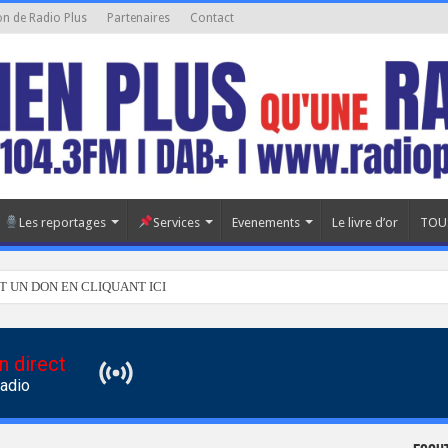
on de Radio Plus
Partenaires
Contact
Les reportages
Services
Evenements
Le livre d’or
TOU
T UN DON EN CLIQUANT ICI
n direct
Radio