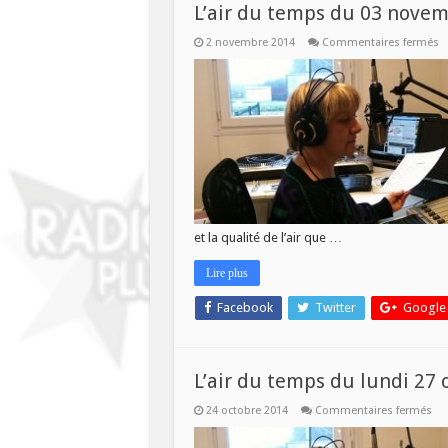
L’air du temps du 03 nove
s
2 novembre 2014
Commentaires fermés
L’
d
t
d
0
n
et la qualité de l’air que …
Lire plus
Facebook
Twitter
Google
L’air du temps du lundi 27 
sur
24 octobre 2014
Commentaires fermés
L’ai
du