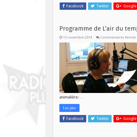
Facebook
Twitter
Google
Programme de L’air du tem
15 novembre 2014
Commentaires fermés
L
animalière: …
Lire plus
Facebook
Twitter
Google