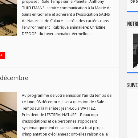
propose : Sale Temps sur la Planète : Anthony
09 5
du
THIELEMANS, service communication à la Mairie de
undi
15
Sains en Gohelle et adhérent à l’Association SAINS
décembre
de Nature et de Culture Le rôle des cactées dans
Notre
l’environnement Rubrique animalière: Christine
DEFOOR, du foyer animalier Vermellois …
 +
8 décembre
Suive
r
ir
u
Au programme de votre émission l’air du temps de
emps
ce lundi 08 décembre, il sera question de : Sale
u
undi
Temps sur la Planète : Jean-Louis WATTEZ,
8
Président de LESTREM-NATURE. Beaucoup
écembre
d’associations et de personnes s’opposent
systématiquement et sans nuance à tout projet
d’implantation d’éoliennes : ont-elles raison de la