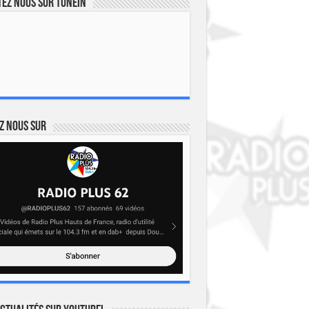
ez nous sur TuneIn
z nous sur