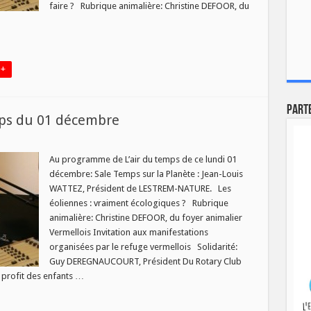
faire ? Rubrique animalière: Christine DEFOOR, du
 +
Part
ps du 01 décembre
sur
Programme
de
Au programme de L’air du temps de ce lundi 01
’air
décembre: Sale Temps sur la Planète : Jean-Louis
du
temps
WATTEZ, Président de LESTREM-NATURE. Les
du
éoliennes : vraiment écologiques ? Rubrique
01
décembre
animalière: Christine DEFOOR, du foyer animalier
Vermellois Invitation aux manifestations
organisées par le refuge vermellois Solidarité:
Guy DEREGNAUCOURT, Président Du Rotary Club
rofit des enfants …