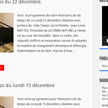
Nos a
ps du 22 décembre.
Lect
sur
vidé
Programme
de
Voici le programme de votre émission L’air du
’air
temps de ce Lundi 22 décembre. Martine vous
du
temps
parlera de : Sale Temps sur la Planète : Jean-Louis
du
WATTEZ, Président de LESTREM-NATURE Le climat
22
décembre.
est au cœur de l’actualité : dans ce cadre, des
objectifs chiffrés et mesurables seront-ils adoptés
en matière de changement climatique et d’énergie,
d’alimentation et de faim, d’accès à l’eau …
Podca
Nos 
 +
Radio
ps du lundi 15 décembre
Plus
fm ,
sur
ou s
Programme
de
ios 
Voici votre programme pour l’émission L’air du
’air
temps de ce lundi 15 décembre. Martine vous
du
N'hé
temps