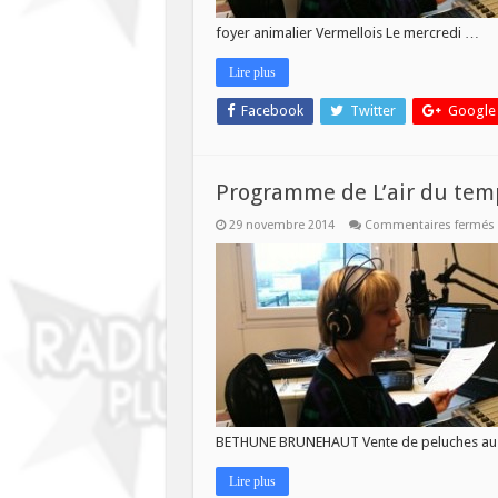
foyer animalier Vermellois Le mercredi …
Lire plus
Facebook
Twitter
Google
Programme de L’air du tem
29 novembre 2014
Commentaires fermés
L
BETHUNE BRUNEHAUT Vente de peluches au p
Lire plus