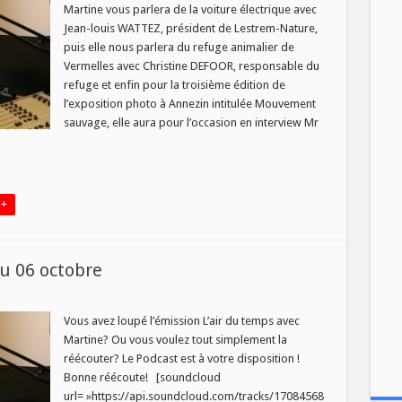
mps
Martine vous parlera de la voiture électrique avec
di
Jean-louis WATTEZ, président de Lestrem-Nature,
puis elle nous parlera du refuge animalier de
obre
Vermelles avec Christine DEFOOR, responsable du
refuge et enfin pour la troisième édition de
l’exposition photo à Annezin intitulée Mouvement
sauvage, elle aura pour l’occasion en interview Mr
 +
u 06 octobre
DCAST]
Vous avez loupé l’émission L’air du temps avec
Martine? Ou vous voulez tout simplement la
ps
réécouter? Le Podcast est à votre disposition !
Bonne réécoute! [soundcloud
bre
url= »https://api.soundcloud.com/tracks/17084568