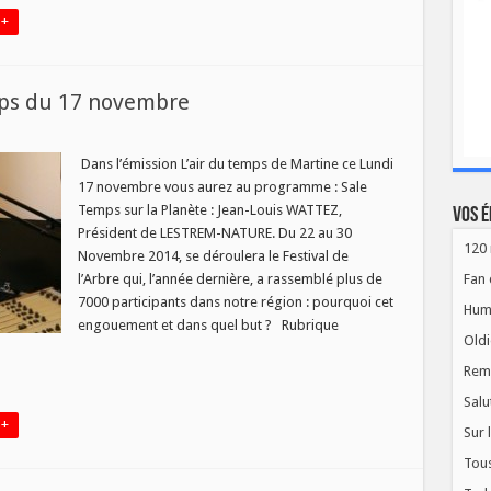
 +
ps du 17 novembre
sur
Programme
de
Dans l’émission L’air du temps de Martine ce Lundi
’air
17 novembre vous aurez au programme : Sale
du
temps
Temps sur la Planète : Jean-Louis WATTEZ,
Vos é
du
Président de LESTREM-NATURE. Du 22 au 30
17
novembre
120 
Novembre 2014, se déroulera le Festival de
l’Arbre qui, l’année dernière, a rassemblé plus de
Fan 
7000 participants dans notre région : pourquoi cet
Hum
engouement et dans quel but ? Rubrique
Oldi
Rem
Salu
 +
Sur 
Tous