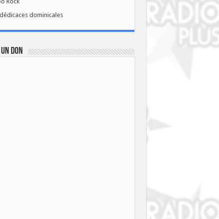
bo Rock
dédicaces dominicales
 UN DON