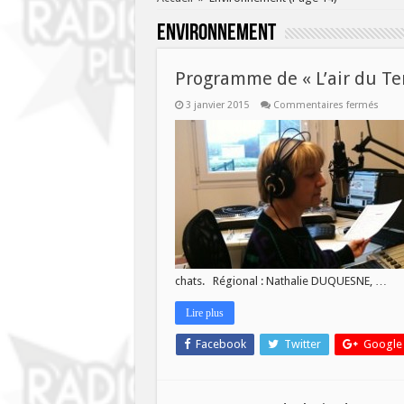
Environnement
Programme de « L’air du Te
sur
3 janvier 2015
Commentaires fermés
Prog
de
« L’air
du
Temp
de
ce
Lundi
05
Janvie
chats. Régional : Nathalie DUQUESNE, …
Lire plus
Facebook
Twitter
Google