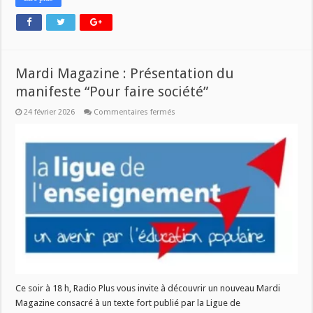
Mardi Magazine : Présentation du
manifeste “Pour faire société”
sur
24 février 2026
Commentaires fermés
Mardi
Magazine
:
Présentation
du
manifeste
“Pour
faire
société”
Ce soir à 18 h, Radio Plus vous invite à découvrir un nouveau Mardi
Magazine consacré à un texte fort publié par la Ligue de