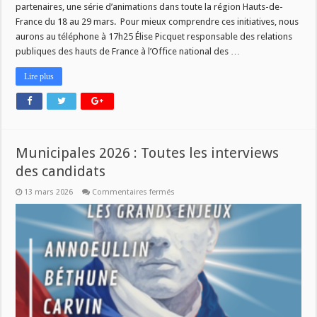
partenaires, une série d’animations dans toute la région Hauts-de-
France du 18 au 29 mars. Pour mieux comprendre ces initiatives, nous
aurons au téléphone à 17h25 Élise Picquet responsable des relations
publiques des hauts de France à l’Office national des …
Lire plus
Municipales 2026 : Toutes les interviews
des candidats
sur
13 mars 2026
Commentaires fermés
Municipales
2026
:
Toutes
les
interviews
des
candidats