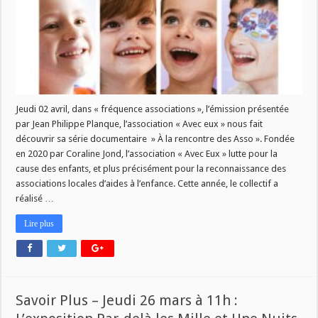
9H
:
UNE
SÉRIE
DOCUMENTAIRE
TOURNÉE
EN
PARTIE
DANS
LA
RÉGION
GAGNE
Jeudi 02 avril, dans « fréquence associations », l’émission présentée
PLUSIEURS
par Jean Philippe Planque, l’association « Avec eux » nous fait
PRIX
À
découvrir sa série documentaire » À la rencontre des Asso ». Fondée
L’INTERNATIONAL
en 2020 par Coraline Jond, l’association « Avec Eux » lutte pour la
cause des enfants, et plus précisément pour la reconnaissance des
associations locales d’aides à l’enfance. Cette année, le collectif a
réalisé …
Lire plus
Savoir Plus – Jeudi 26 mars à 11h :