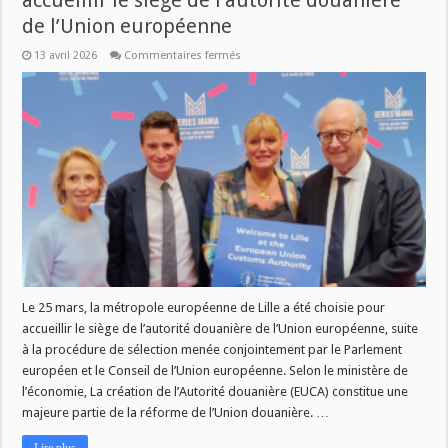
accueillir le siège de l’autorité douanière
de l’Union européenne
sur
13 avril 2026
Commentaires fermés
Mardi
Magazine:
Lille
choisie
pour
accueillir
le
siège
de
l’autorité
douanière
de
l’Union
européenne
Le 25 mars, la métropole européenne de Lille a été choisie pour
accueillir le siège de l’autorité douanière de l’Union européenne, suite
à la procédure de sélection menée conjointement par le Parlement
européen et le Conseil de l’Union européenne. Selon le ministère de
l’économie, La création de l’Autorité douanière (EUCA) constitue une
majeure partie de la réforme de l’Union douanière. …