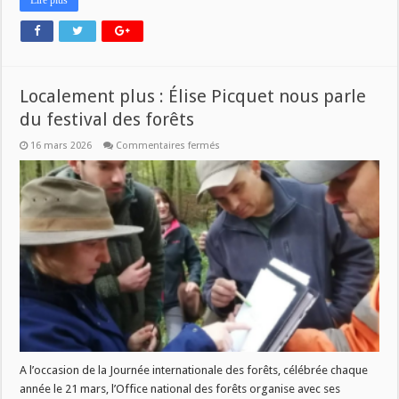
Lire plus
Localement plus : Élise Picquet nous parle
du festival des forêts
sur
16 mars 2026
Commentaires fermés
Localement
plus
:
Élise
Picquet
nous
parle
du
festival
des
forêts
A l’occasion de la Journée internationale des forêts, célébrée chaque
année le 21 mars, l’Office national des forêts organise avec ses