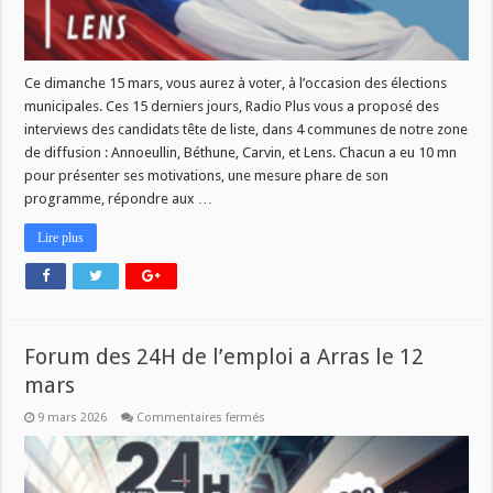
Ce dimanche 15 mars, vous aurez à voter, à l’occasion des élections
municipales. Ces 15 derniers jours, Radio Plus vous a proposé des
interviews des candidats tête de liste, dans 4 communes de notre zone
de diffusion : Annoeullin, Béthune, Carvin, et Lens. Chacun a eu 10 mn
pour présenter ses motivations, une mesure phare de son
programme, répondre aux …
Lire plus
Forum des 24H de l’emploi a Arras le 12
mars
sur
9 mars 2026
Commentaires fermés
Forum
des
24H
de
l’emploi