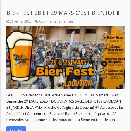
BIER FEST 28 ET 29 MARS C’EST BIENTOT !!
sur
26 février 2026
Commentaires fermés
BIER
FEST
28
ET
29
MARS
C’EST
BIENTOT
!!
Le BIER FEST revient à DOUVRIN 5 ème EDITION Les Samedi 28 et
Dimanche 29 MARS 2026 ! DOUVRIN(62) SALLE DES FETES LIRDEMAN
ET JARDIN DE LA PAIX (Proche de l’église de Douvrin)
Avis à tous les
Assoiffés et Amateurs de Saveurs ! Radio Plus et son équipe de 45
bénévoles vous donne rendez-vous pour la 5ème édition de son …
Lire plus