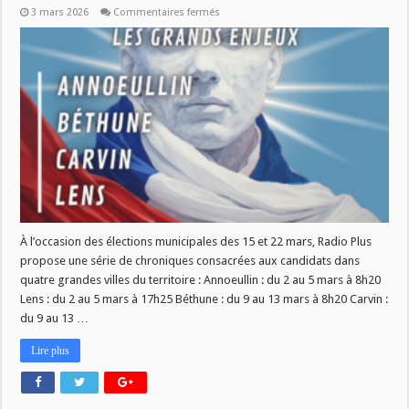
sur
3 mars 2026
Commentaires fermés
MUNICIPALES
2026
:
Focus
sur
4
villes
À l’occasion des élections municipales des 15 et 22 mars, Radio Plus
propose une série de chroniques consacrées aux candidats dans
quatre grandes villes du territoire : Annoeullin : du 2 au 5 mars à 8h20
Lens : du 2 au 5 mars à 17h25 Béthune : du 9 au 13 mars à 8h20 Carvin :
du 9 au 13 …
Lire plus