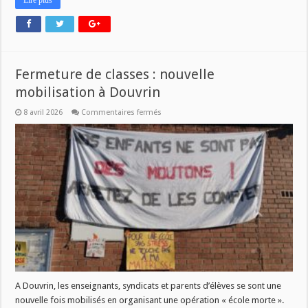
Lire plus
Fermeture de classes : nouvelle
mobilisation à Douvrin
sur
8 avril 2026
Commentaires fermés
Fermeture
de
classes
:
nouvelle
mobilisation
à
Douvrin
A Douvrin, les enseignants, syndicats et parents d’élèves se sont une
nouvelle fois mobilisés en organisant une opération « école morte ».