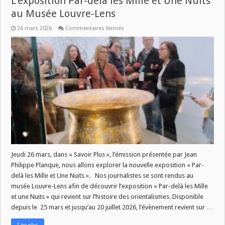
L’exposition Par-delà les Mille et Une Nuits
au Musée Louvre-Lens
sur
26 mars 2026
Commentaires fermés
Savoir
Plus
–
Jeudi
26
mars
à
11h
:
L’exposition
Par-
delà
les
Mille
et
Une
Nuits
au
Musée
Jeudi 26 mars, dans « Savoir Plus », l’émission présentée par Jean
Louvre-
Philippe Planque, nous allons explorer la nouvelle exposition « Par-
Lens
delà les Mille et Une Nuits ». Nos journalistes se sont rendus au
musée Louvre-Lens afin de découvrir l’exposition « Par-delà les Mille
et une Nuits » qui revient sur l’histoire des orientalismes. Disponible
depuis le 25 mars et jusqu’au 20 juillet 2026, l’évènement revient sur …