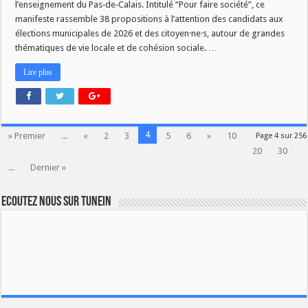
l’enseignement du Pas‑de‑Calais. Intitulé “Pour faire société”, ce
manifeste rassemble 38 propositions à l’attention des candidats aux
élections municipales de 2026 et des citoyen·ne·s, autour de grandes
thématiques de vie locale et de cohésion sociale. …
Lire plus
4
» Premier
...
«
2
3
5
6
»
10
Page 4 sur 256
20
30
...
Dernier »
Ecoutez nous sur TuneIn