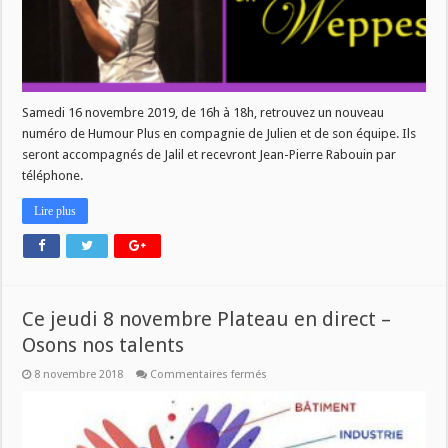
16
novembre
2019
Samedi 16 novembre 2019, de 16h à 18h, retrouvez un nouveau
numéro de Humour Plus en compagnie de Julien et de son équipe. Ils
seront accompagnés de Jalil et recevront Jean-Pierre Rabouin par
téléphone.
Lire plus
Ce jeudi 8 novembre Plateau en direct –
Osons nos talents
sur
8 novembre 2018
Commentaires fermés
Ce
jeudi
8
novembre
Plateau