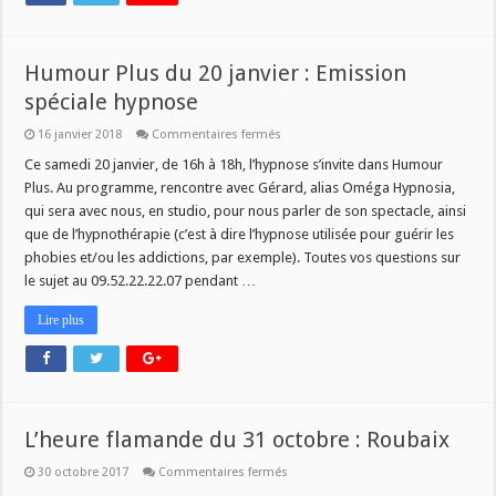
Humour Plus du 20 janvier : Emission
spéciale hypnose
sur
16 janvier 2018
Commentaires fermés
Humour
Plus
Ce samedi 20 janvier, de 16h à 18h, l’hypnose s’invite dans Humour
du
Plus. Au programme, rencontre avec Gérard, alias Oméga Hypnosia,
20
janvier
qui sera avec nous, en studio, pour nous parler de son spectacle, ainsi
:
que de l’hypnothérapie (c’est à dire l’hypnose utilisée pour guérir les
Emission
spéciale
phobies et/ou les addictions, par exemple). Toutes vos questions sur
hypnose
le sujet au 09.52.22.22.07 pendant …
Lire plus
L’heure flamande du 31 octobre : Roubaix
sur
30 octobre 2017
Commentaires fermés
L’heure