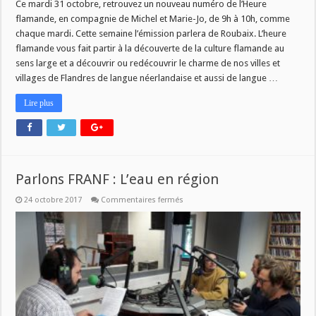
flamande
Ce mardi 31 octobre, retrouvez un nouveau numéro de l’Heure
du
flamande, en compagnie de Michel et Marie-Jo, de 9h à 10h, comme
31
octobre
chaque mardi. Cette semaine l’émission parlera de Roubaix. L’heure
:
flamande vous fait partir à la découverte de la culture flamande au
Roubaix
sens large et a découvrir ou redécouvrir le charme de nos villes et
villages de Flandres de langue néerlandaise et aussi de langue …
Lire plus
Parlons FRANF : L’eau en région
sur
24 octobre 2017
Commentaires fermés
Parlons
FRANF
:
L’eau
en
région