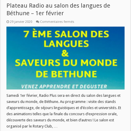
Plateau Radio au salon des langues de
Béthune – 1er février
sur
29 janvier 2020
Commentaires fermés
Plateau
Radio
au
salon
des
langues
de
Béthune
–
1er
février
Samedi 1er février, Radio Plus sera en direct du salon des langues et
saveurs du monde, de Béthune. Au programme : visite des stands
d’apprentissage, de séjours linguistiques et d’écoles et universités. Et
des animations telles que la finale du concours d’expression orale,
découverte des saveurs du monde, et bien d’autres ! Le salon est
organisé par le Rotary Club, …