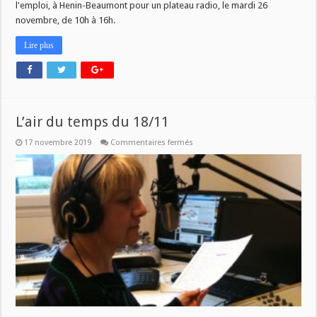
l'emploi, à Henin-Beaumont pour un plateau radio, le mardi 26
novembre, de 10h à 16h.
Lire plus
L’air du temps du 18/11
sur
17 novembre 2019
Commentaires fermés
L’air
du
temps
du
18/11