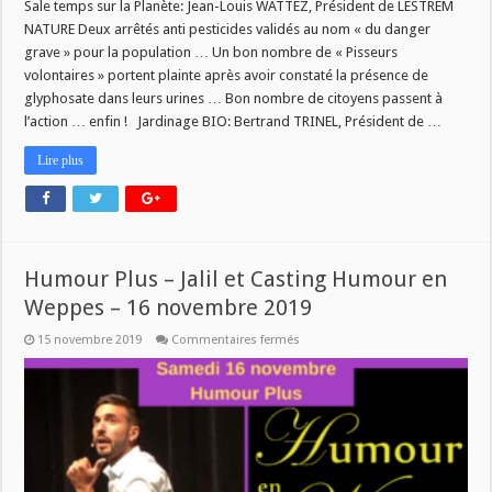
Sale temps sur la Planète: Jean-Louis WATTEZ, Président de LESTREM
NATURE Deux arrêtés anti pesticides validés au nom « du danger
grave » pour la population … Un bon nombre de « Pisseurs
volontaires » portent plainte après avoir constaté la présence de
glyphosate dans leurs urines … Bon nombre de citoyens passent à
l’action … enfin ! Jardinage BIO: Bertrand TRINEL, Président de …
Lire plus
Humour Plus – Jalil et Casting Humour en
Weppes – 16 novembre 2019
sur
15 novembre 2019
Commentaires fermés
Humour
Plus
–
Jalil
et
Casting
Humour
en
Weppes
–