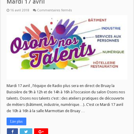
Mardi 17 avril
sur
16 avril 2018
Commentaires fermés
Plateau
en
direct
:
Osons
nos
talents
ce
Mardi
17
avril
Mardi 17 avril , l’équipe de Radio plus sera en direct de Bruay la
Buissière de 9h à 12h et de 14h à 16h à l’occasion du salon Osons nos
talents. Osons nos talents c’est : des ateliers pratiques de découverte
de métiers (bâtiment, industrie, numérique…). C’est ce Mardi 17 avril
de 10h à 16h à la salle Marmottan de Bruay …
Lire plus