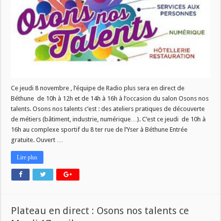
en
direct
–
Osons
nos
talents
Ce jeudi 8 novembre , l’équipe de Radio plus sera en direct de
Béthune de 10h à 12h et de 14h à 16h à l’occasion du salon Osons nos
talents. Osons nos talents c’est : des ateliers pratiques de découverte
de métiers (bâtiment, industrie, numérique…). C’est ce jeudi de 10h à
16h au complexe sportif du 8 ter rue de l’Yser à Béthune Entrée
gratuite. Ouvert …
Lire plus
Plateau en direct : Osons nos talents ce