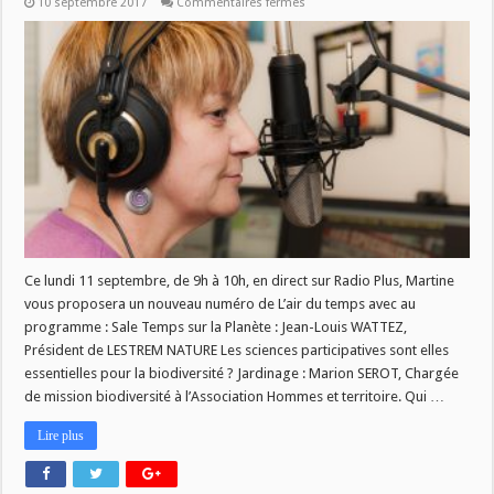
sur
10 septembre 2017
Commentaires fermés
L’air
du
temps
du
11
septembre
Ce lundi 11 septembre, de 9h à 10h, en direct sur Radio Plus, Martine
vous proposera un nouveau numéro de L’air du temps avec au
programme : Sale Temps sur la Planète : Jean-Louis WATTEZ,
Président de LESTREM NATURE Les sciences participatives sont elles
essentielles pour la biodiversité ? Jardinage : Marion SEROT, Chargée
de mission biodiversité à l’Association Hommes et territoire. Qui …
Lire plus