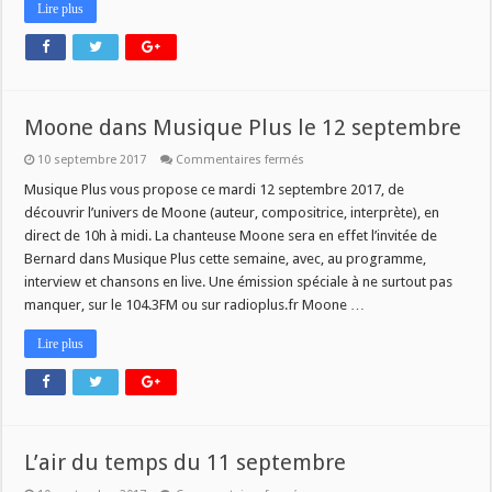
Lire plus
Moone dans Musique Plus le 12 septembre
sur
10 septembre 2017
Commentaires fermés
Moone
dans
Musique Plus vous propose ce mardi 12 septembre 2017, de
Musique
découvrir l’univers de Moone (auteur, compositrice, interprète), en
Plus
le
direct de 10h à midi. La chanteuse Moone sera en effet l’invitée de
12
Bernard dans Musique Plus cette semaine, avec, au programme,
septembre
interview et chansons en live. Une émission spéciale à ne surtout pas
manquer, sur le 104.3FM ou sur radioplus.fr Moone …
Lire plus
L’air du temps du 11 septembre