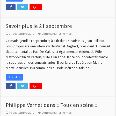
Savoir plus le 21 septembre
sur
21 septembre 2017
Commentaires fermés
Savoir
plus
Ce matin (jeudi 21 septembre) à 11h dans Savoir Plus, Jean Philippe
le
vous proposera une interview de Michel Dagbert, président du conseil
21
septembre
départemental du Pas-De-Calais, et également président du Pôle
Métropolitain de l’Artois, suite à un appel lancé pour protester contre
la suppression des contrats aidés. Il parlera de l’opération Mairie
Morte, dans les 150 communes du Pôle Métropolitain de …
Lire plus
Philippe Vernet dans « Tous en scène »
sur
19 septembre 2017
Commentaires fermés
Philippe