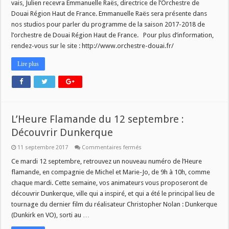
vais, Julien recevra Emmanuelle Raës, directrice de l’Orchestre de
Maintenant
j’y
Douai Région Haut de France. Emmanuelle Raës sera présente dans
vais
nos studios pour parler du programme de la saison 2017-2018 de
du
13
l’orchestre de Douai Région Haut de France. Pour plus d’information,
septembre
rendez-vous sur le site : http://www.orchestre-douai.fr/
Lire plus
L’Heure Flamande du 12 septembre :
Découvrir Dunkerque
sur
11 septembre 2017
Commentaires fermés
L’Heure
Flamande
Ce mardi 12 septembre, retrouvez un nouveau numéro de l’Heure
du
flamande, en compagnie de Michel et Marie-Jo, de 9h à 10h, comme
12
septembre
chaque mardi. Cette semaine, vos animateurs vous proposeront de
:
découvrir Dunkerque, ville qui a inspiré, et qui a été le principal lieu de
Découvrir
Dunkerque
tournage du dernier film du réalisateur Christopher Nolan : Dunkerque
(Dunkirk en VO), sorti au …