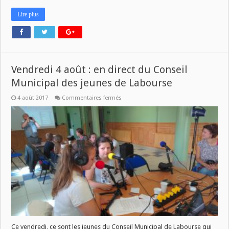
Lire plus
Vendredi 4 août : en direct du Conseil
Municipal des jeunes de Labourse
sur
4 août 2017
Commentaires fermés
Vendredi
4
août
:
en
direct
du
Conseil
Municipal
des
jeunes
de
Labourse
Ce vendredi, ce sont les jeunes du Conseil Municipal de Labourse qui