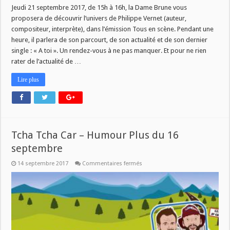
Vernet
Jeudi 21 septembre 2017, de 15h à 16h, la Dame Brune vous
dans
proposera de découvrir l’univers de Philippe Vernet (auteur,
« Tous
en
compositeur, interprète), dans l’émission Tous en scène. Pendant une
scène »
heure, il parlera de son parcourt, de son actualité et de son dernier
single : « A toi ». Un rendez-vous à ne pas manquer. Et pour ne rien
rater de l’actualité de …
Lire plus
Tcha Tcha Car – Humour Plus du 16
septembre
sur
14 septembre 2017
Commentaires fermés
Tcha
Tcha
Car
–
Humour
Plus
du
16
septembre