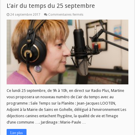
L’air du temps du 25 septembre
sur
24 septembre 2017
Commentaires fermés
L’air
du
temps
du
25
septembre
Ce lundi 25 septembre, de 9h à 10h, en direct sur Radio Plus, Martine
vous proposera un nouveau numéro de L’air du temps avec au
programme : Sale Temps sur la Planète : Jean-Jacques LOOTEN,
Adjoint à la Mairie de Sains en Gohelle, délégué à l’environnement Les
déjections canines entachent l’hygiène, la qualité de vie et l’image
d’une commune …. Jardinage : Marie-Paule …
Lire plus