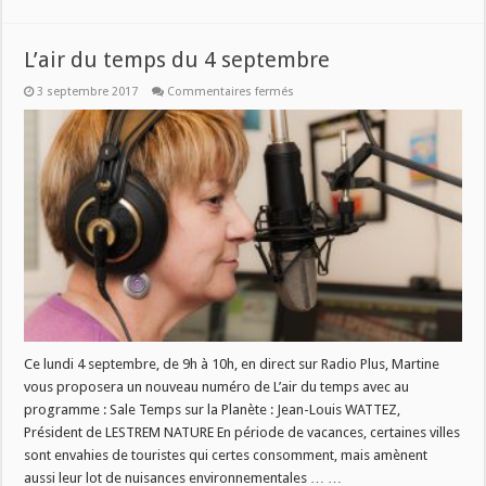
L’air du temps du 4 septembre
sur
3 septembre 2017
Commentaires fermés
L’air
du
temps
du
4
septembre
Ce lundi 4 septembre, de 9h à 10h, en direct sur Radio Plus, Martine
vous proposera un nouveau numéro de L’air du temps avec au
programme : Sale Temps sur la Planète : Jean-Louis WATTEZ,
Président de LESTREM NATURE En période de vacances, certaines villes
sont envahies de touristes qui certes consomment, mais amènent
aussi leur lot de nuisances environnementales … …