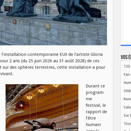
l’installation contemporaine EUX de l’artiste Gloria
Vos é
our 2 ans (du 25 juin 2026 au 31 août 2028) de ces
120 
 sur des sphères terrestres, cette installation a pour
vivant.
Fan 
Hum
Durant ce
Oldi
program
me
Rem
festival, le
Salu
rapport de
Sur 
l’être
Tous
humain