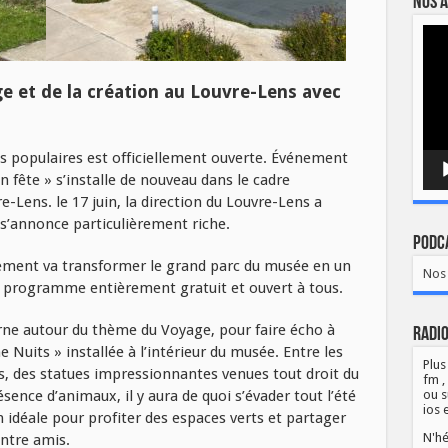
Nos a
Lect
vidé
e et de la création au Louvre-Lens avec
 populaires est officiellement ouverte. Événement
n fête » s’installe de nouveau dans le cadre
Lens. le 17 juin, la direction du Louvre-Lens a
 s’annonce particulièrement riche.
Podca
énement va transformer le grand parc du musée en un
Nos 
s programme entièrement gratuit et ouvert à tous.
ne autour du thème du Voyage, pour faire écho à
Radio
e Nuits » installée à l’intérieur du musée. Entre les
Plus
les, des statues impressionnantes venues tout droit du
fm ,
ence d’animaux, il y aura de quoi s’évader tout l’été
ou s
ios 
on idéale pour profiter des espaces verts et partager
N'hé
ntre amis.