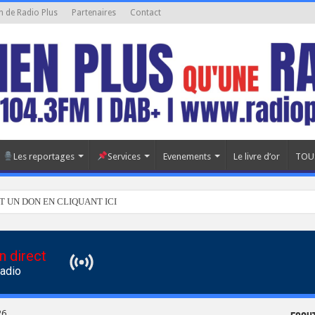
n de Radio Plus
Partenaires
Contact
Les reportages
Services
Evenements
Le livre d’or
TOU
T UN DON EN CLIQUANT ICI
n direct
Radio
26