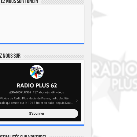
ez nous sur TuneIn
z nous sur