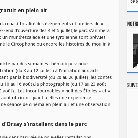
09 5
ratuit en plein air
à la quasi-totalité des évènements et ateliers de «
Notre
ek-end d’ouverture des 4 et 5 juillet,le parc s’animera
: un mur d’escalade et une tyrolienne sont prévues
é le Circophone ou encore les histoires du moulin à
a dicté par des semaines thématiques: pour
ation (du 8 au 12 juillet ) à l’initiation aux arts
ant par la biodiversité (du 20 au 26 juillet) ,les contes
 (du 10 au 16 août),la photographie (du 17 au 23 août
Suive
0 août) . Les incontournables « nuit des Étoiles » et «
 août offriront quant à elles une expérience
e séance de cinéma en plein air et une observation
d’Orsay s’installent dans le parc
ide dans l’arrivée de nouvelles installations