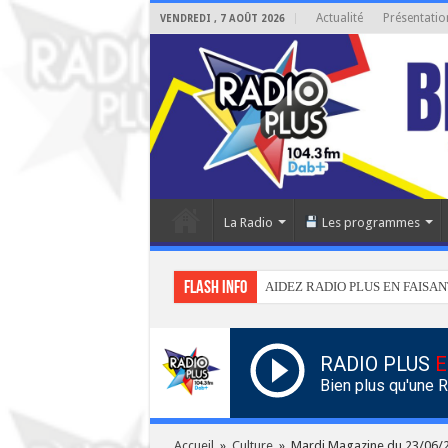
Actualité
Présentatio
VENDREDI , 7 AOÛT 2026
La Radio
Les programmes
Flash info
AIDEZ RADIO PLUS EN FAISAN
RADIO PLUS
E
Bien plus qu'une 
Accueil
»
Culture
»
Mardi Magazine du 23/06/