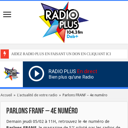
AIDEZ RADIO PLUS EN FAISANT UN DON EN CLIQUANT ICI
RADIO PLUS
En direct
Bien plus qu'une Radio
Accueil
»
L'actualité de votre radio
»
Parlons FRANF – 4e numéro
Parlons FRANF – 4e numéro
Demain jeudi 05/02 à 11H, retrouvez le 4e numéro de
Parlons FRANF,
le magazine de 52′ piloté par les radios de