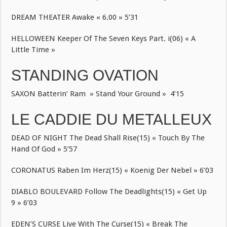
DREAM THEATER Awake « 6.00 » 5’31
HELLOWEEN Keeper Of The Seven Keys Part. i(06) « A
Little Time »
STANDING OVATION
SAXON Batterin’ Ram » Stand Your Ground » 4’15
LE CADDIE DU METALLEUX
DEAD OF NIGHT The Dead Shall Rise(15) « Touch By The
Hand Of God » 5’57
CORONATUS Raben Im Herz(15) « Koenig Der Nebel » 6’03
DIABLO BOULEVARD Follow The Deadlights(15) « Get Up
9 » 6’03
EDEN’S CURSE Live With The Curse(15) « Break The