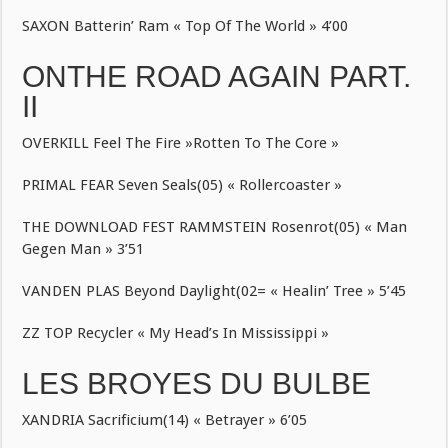
SAXON Batterin’ Ram « Top Of The World » 4’00
ONTHE ROAD AGAIN PART.
II
OVERKILL Feel The Fire »Rotten To The Core »
PRIMAL FEAR Seven Seals(05) « Rollercoaster »
THE DOWNLOAD FEST RAMMSTEIN Rosenrot(05) « Man
Gegen Man » 3’51
VANDEN PLAS Beyond Daylight(02= « Healin’ Tree » 5’45
ZZ TOP Recycler « My Head’s In Mississippi »
LES BROYES DU BULBE
XANDRIA Sacrificium(14) « Betrayer » 6’05