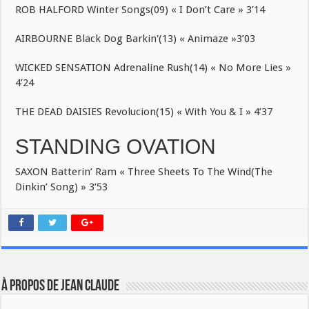
ROB HALFORD Winter Songs(09) « I Don’t Care » 3’14
AIRBOURNE Black Dog Barkin'(13) « Animaze »3’03
WICKED SENSATION Adrenaline Rush(14) « No More Lies »
4’24
THE DEAD DAISIES Revolucion(15) « With You & I » 4’37
STANDING OVATION
SAXON Batterin’ Ram « Three Sheets To The Wind(The
Dinkin’ Song) » 3’53
À propos de JEAN CLAUDE