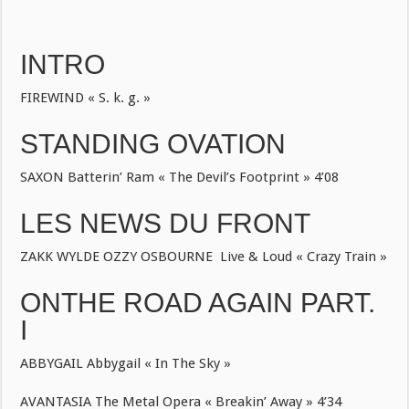
INTRO
FIREWIND « S. k. g. »
STANDING OVATION
SAXON Batterin’ Ram « The Devil’s Footprint » 4’08
LES NEWS DU FRONT
ZAKK WYLDE OZZY OSBOURNE Live & Loud « Crazy Train »
ONTHE ROAD AGAIN PART.
I
ABBYGAIL Abbygail « In The Sky »
AVANTASIA The Metal Opera « Breakin’ Away » 4’34