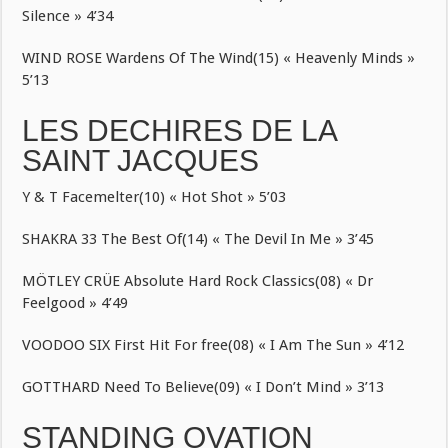
Silence » 4’34
WIND ROSE Wardens Of The Wind(15) « Heavenly Minds »
5’13
LES DECHIRES DE LA
SAINT JACQUES
Y & T Facemelter(10) « Hot Shot » 5’03
SHAKRA 33 The Best Of(14) « The Devil In Me » 3’45
MÖTLEY CRÜE Absolute Hard Rock Classics(08) « Dr
Feelgood » 4’49
VOODOO SIX First Hit For free(08) « I Am The Sun » 4’12
GOTTHARD Need To Believe(09) « I Don’t Mind » 3’13
STANDING OVATION