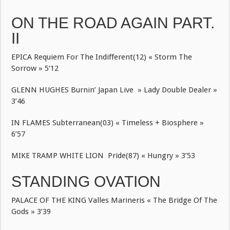
ON THE ROAD AGAIN PART.
II
EPICA Requiem For The Indifferent(12) « Storm The
Sorrow » 5’12
GLENN HUGHES Burnin’ Japan Live » Lady Double Dealer »
3’46
IN FLAMES Subterranean(03) « Timeless + Biosphere »
6’57
MIKE TRAMP WHITE LION Pride(87) « Hungry » 3’53
STANDING OVATION
PALACE OF THE KING Valles Marineris « The Bridge Of The
Gods » 3’39