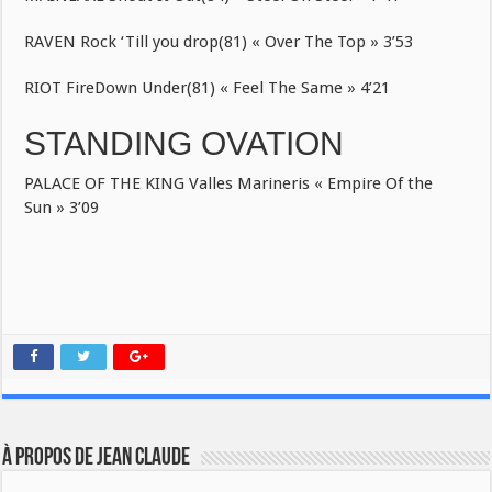
RAVEN Rock ‘Till you drop(81) « Over The Top » 3’53
RIOT FireDown Under(81) « Feel The Same » 4’21
STANDING OVATION
PALACE OF THE KING Valles Marineris « Empire Of the
Sun » 3’09
À propos de JEAN CLAUDE