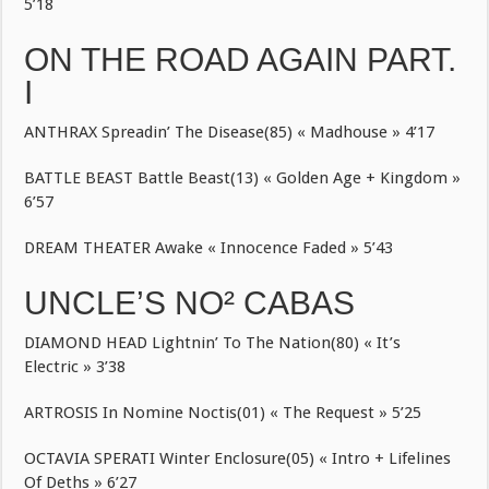
5’18
ON THE ROAD AGAIN PART.
I
ANTHRAX Spreadin’ The Disease(85) « Madhouse » 4’17
BATTLE BEAST Battle Beast(13) « Golden Age + Kingdom »
6’57
DREAM THEATER Awake « Innocence Faded » 5’43
UNCLE’S NO² CABAS
DIAMOND HEAD Lightnin’ To The Nation(80) « It’s
Electric » 3’38
ARTROSIS In Nomine Noctis(01) « The Request » 5’25
OCTAVIA SPERATI Winter Enclosure(05) « Intro + Lifelines
Of Deths » 6’27