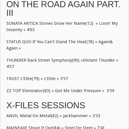
ON THE ROAD AGAIN PART.
III
SONATA ARTICA Stones Grow Her Name(12) » Losin’ My
Insanity » 4’03
STATUS QUO If You Can’t Stand The Heat(78) « Again&
Again »
THUNDER Back Street Symphony(90) »Distant Thunder »
4’57
TRUST L’Elite(79) « L’Elite » 3’57
ZZ TOP Eliminator(83) « Got Me Under Pressure » 3’59
X-FILES SESSIONS
ANVIL Metal On Metal(82) « Jackhammer » 3’33
MAINEAXE Shout It Out(84) « Steel On Steel » 7’41