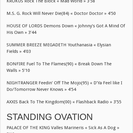
KROKUS Rock The Block « Mad World » 3’58
M.S. G. Rock Will Never Die(84) « Doctor Doctor » 4’50
HOUSE OF LORDS Demons Down « Johnny’s Got A Mind Of
His Own » 3’44
SUMMER BREEZE MEGADETH Youthanasia « Elysian
Fields » 4’03
BONFIRE Fuel To The Flames(90) « Break Down The
Walls » 5’10
NIGHTRANGER Feedin’ Off The Mojo(95) « D’Ya Feel like I
Do/Tomorrow Never Knows » 4’54
AXXIS Back To The Kingdom(00) « Flashback Radio » 3’55
STANDING OVATION
PALACE OF THE KING Valles Marineris « Sick As A Dog »