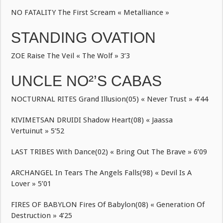
NO FATALITY The First Scream « Metalliance »
STANDING OVATION
ZOE Raise The Veil « The Wolf » 3’3
UNCLE NO²’S CABAS
NOCTURNAL RITES Grand Illusion(05) « Never Trust » 4’44
KIVIMETSAN DRUIDI Shadow Heart(08) « Jaassa
Vertuinut » 5’52
LAST TRIBES With Dance(02) « Bring Out The Brave » 6’09
ARCHANGEL In Tears The Angels Falls(98) « Devil Is A
Lover » 5’01
FIRES OF BABYLON Fires Of Babylon(08) « Generation Of
Destruction » 4’25