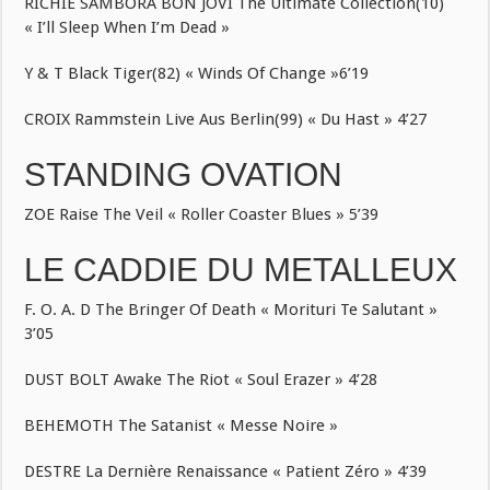
RICHIE SAMBORA BON JOVI The Ultimate Collection(10)
« I’ll Sleep When I’m Dead »
Y & T Black Tiger(82) « Winds Of Change »6’19
CROIX Rammstein Live Aus Berlin(99) « Du Hast » 4’27
STANDING OVATION
ZOE Raise The Veil « Roller Coaster Blues » 5’39
LE CADDIE DU METALLEUX
F. O. A. D The Bringer Of Death « Morituri Te Salutant »
3’05
DUST BOLT Awake The Riot « Soul Erazer » 4’28
BEHEMOTH The Satanist « Messe Noire »
DESTRE La Dernière Renaissance « Patient Zéro » 4’39