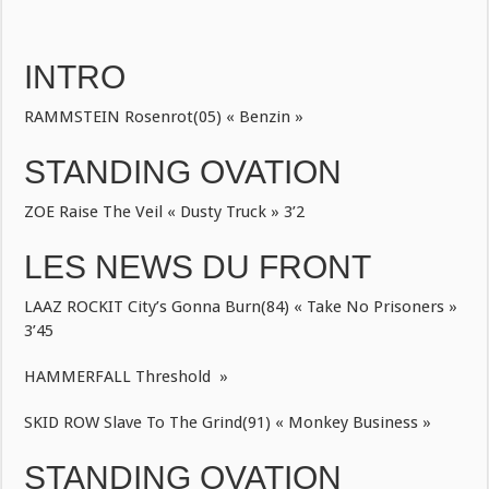
INTRO
RAMMSTEIN Rosenrot(05) « Benzin »
STANDING OVATION
ZOE Raise The Veil « Dusty Truck » 3’2
LES NEWS DU FRONT
LAAZ ROCKIT City’s Gonna Burn(84) « Take No Prisoners »
3’45
HAMMERFALL Threshold »
SKID ROW Slave To The Grind(91) « Monkey Business »
STANDING OVATION