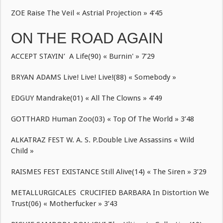
ZOE Raise The Veil « Astrial Projection » 4’45
ON THE ROAD AGAIN
ACCEPT STAYIN’ A Life(90) « Burnin' » 7’29
BRYAN ADAMS Live! Live! Live!(88) « Somebody »
EDGUY Mandrake(01) « All The Clowns » 4’49
GOTTHARD Human Zoo(03) « Top Of The World » 3’48
ALKATRAZ FEST W. A. S. P.Double Live Assassins « Wild
Child »
RAISMES FEST EXISTANCE Still Alive(14) « The Siren » 3’29
METALLURGICALES CRUCIFIED BARBARA In Distortion We
Trust(06) « Motherfucker » 3’43