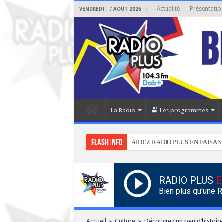
Actualité
Présentatio
VENDREDI , 7 AOÛT 2026
La Radio
Les programmes
Flash info
AIDEZ RADIO PLUS EN FAISAN
RADIO PLUS
E
Bien plus qu'une 
Accueil
»
Culture
»
Découvrez un peu d’histoir