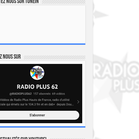
ez nous sur TuneIn
z nous sur