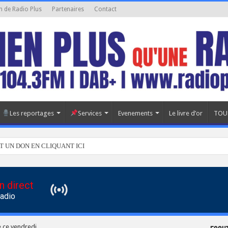
n de Radio Plus
Partenaires
Contact
Les reportages
Services
Evenements
Le livre d’or
TOU
T UN DON EN CLIQUANT ICI
n direct
Radio
e ce vendredi