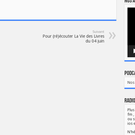
Nos a
Lect
vidé
Suivant
Pour (ré)écouter La Vie des Livres
du 04 juin
Podca
Nos 
Radio
Plus
fm ,
ou s
ios 
N'hé