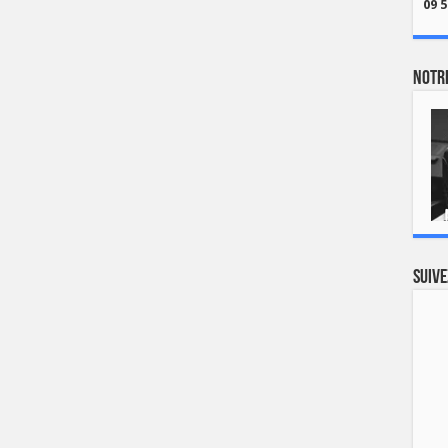
09 5
Notre
Suive