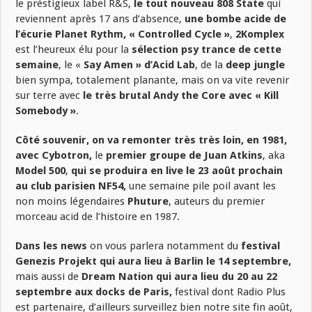
le préstigieux label R&S,
le tout nouveau 808 State
qui
reviennent après 17 ans d’absence,
une bombe acide
de
l’écurie Planet Rythm, « Controlled Cycle »
,
2Komplex
est l’heureux élu pour la
sélection psy trance de cette
semaine
, le «
Say Amen » d’Acid Lab
, de la
deep jungle
bien sympa, totalement planante, mais on va vite revenir
sur terre avec
le très brutal Andy the Core avec « Kill
Somebody »
.
Côté souvenir, on va remonter très très loin, en 1981,
avec Cybotron,
le
premier groupe de Juan Atkins
, aka
Model 500
,
qui se produira en live le 23 août prochain
au club parisien NF54,
une semaine pile poil avant les
non moins légendaires
Phuture
, auteurs du premier
morceau acid de l’histoire en 1987.
Dans les news
on vous parlera notamment du
festival
Genezis Projekt qui aura lieu à Barlin le 14 septembre,
mais aussi de
D
ream Nation qui aura lieu du 20 au 22
septembre aux docks de Paris,
festival dont Radio Plus
est partenaire, d’ailleurs surveillez bien notre site fin août,