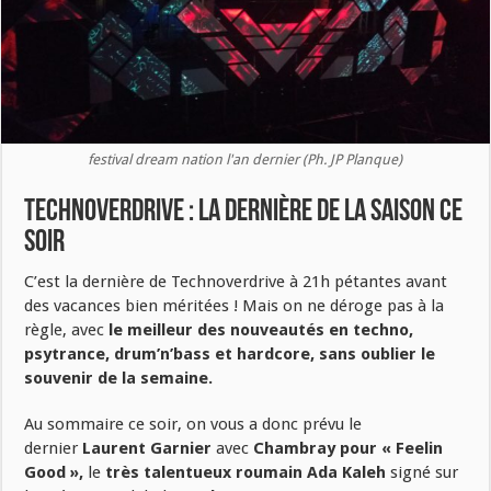
festival dream nation l'an dernier (Ph. JP Planque)
Technoverdrive : la dernière de la saison ce
soir
C’est la dernière de Technoverdrive à 21h pétantes avant
des vacances bien méritées ! Mais on ne déroge pas à la
règle, avec
l
e meilleur des nouveautés en techno,
psytrance, drum’n’bass et hardcore, sans oublier le
souvenir de la semaine.
Au sommaire ce soir, on vous a donc prévu le
dernier
Laurent Garnier
avec
Chambray pour « Feelin
Good »,
le
très talentueux roumain Ada Kaleh
signé sur