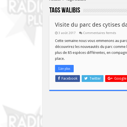
Tags
walibis
Visite du parc des cytises d
sur
3 août 2017
Commentaires fermés
Visite
du
Cette semaine nous vous emmenons au parc d
parc
découvrirez les nouveautés du parc comme l
des
cytises
plus de 85 espèces différentes, en compagnie
dans
place.
Savoir
Plus
jeudi
Lire plus
à
11h
Facebook
Twitter
Google