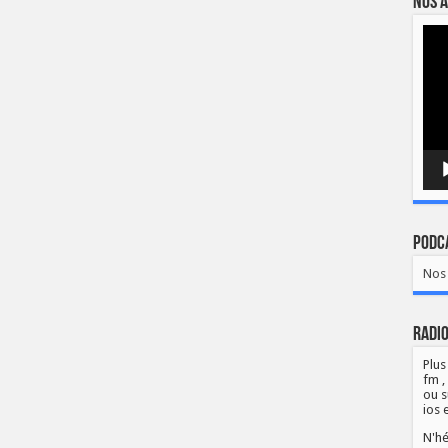
Nos a
Lect
vidé
Podca
Nos 
Radio
Plus
fm ,
ou s
ios 
N'hé