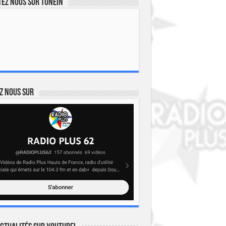
ez nous sur TuneIn
z nous sur