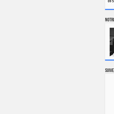
09 5
Notre
Suive