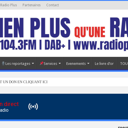
 Radio Plus
Partenaires
Contact
Les reportages
Services
Evenements
Le livre d’or
TOU
T UN DON EN CLIQUANT ICI
n direct
Radio